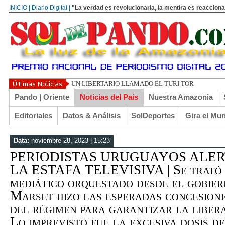
INICIO | Diario Digital |
"La verdad es revolucionaria, la mentira es reacciona
UN LIBERTARIO LLAMADO EL TURI TORRICO
Pando | Oriente
Noticias del País
Nuestra Amazonia
Editoriales
Datos & Análisis
SolDeportes
Gira el Mu
Data:
noviembre 28, 2023 | 15:23
PERIODISTAS URUGUAYOS ALE
LA ESTAFA TELEVISIVA | Se trató d
mediático orquestado desde el gobier
Marset hizo las esperadas concesione
del régimen para garantizar la libera
Lo imprevisto fue la excesiva dosis d