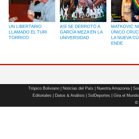
UN LIBERTARIO
ASÍ SE DERROTÓ A
MATKOVIĆ NO
LLAMADO EL TURI
GARCÍA MEZA EN LA
ÚNICO CRUC
TORRICO
UNIVERSIDAD
LA NUEVA CÚ
ENDE
Trópico Boliviano
|
Noticias del País
|
Nuestra Amazonia
|
Soc
Editoriales
|
Datos & Análisis
|
SolDeportes
|
Gira el Mundo
©