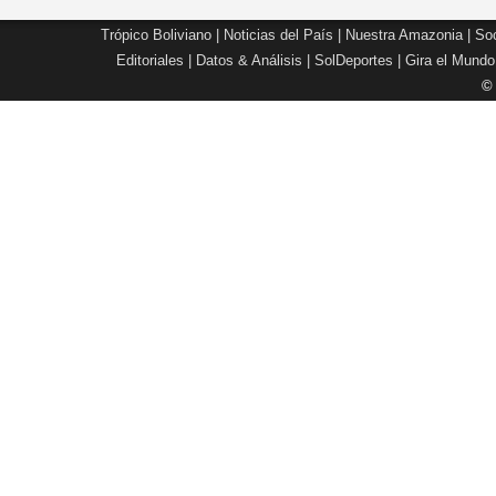
Trópico Boliviano
|
Noticias del País
|
Nuestra Amazonia
|
Soc
Editoriales
|
Datos & Análisis
|
SolDeportes
|
Gira el Mundo
©