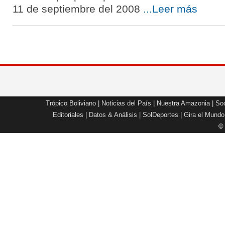
11 de septiembre del 2008
...Leer más
Trópico Boliviano
|
Noticias del País
|
Nuestra Amazonia
|
Soc
Editoriales
|
Datos & Análisis
|
SolDeportes
|
Gira el Mundo
©