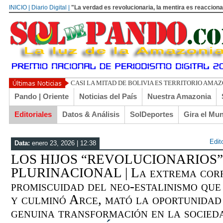
INICIO | Diario Digital |
"La verdad es revolucionaria, la mentira es reacciona
UN LIBERTAR
Pando | Oriente
Noticias del País
Nuestra Amazonia
Editoriales
Datos & Análisis
SolDeportes
Gira el Mu
Edito
Data:
enero 23, 2026 | 12:38
LOS HIJOS “REVOLUCIONARIOS
PLURINACIONAL | La extrema corr
promiscuidad del neo-estalinismo que
y culminó Arce, mató la oportunidad 
genuina transformación en la socie