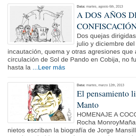
Data:
martes, agosto 6th, 2013
A DOS AÑOS D
CONFISCACIÓ
Dos quejas dirigida
julio y diciembre de
incautación, quema y otras agresiones que a
circulación de Sol de Pando en Cobija, no 
hasta la
...Leer más
Data:
martes, marzo 12th, 2013
El pensamiento l
Manto
HOMENAJE A COC
Rocha MonroyMañan
nietos escriban la biografía de Jorge Mansill