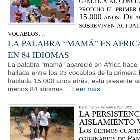
genética al concl
produjo el primer
15.000 años. De a
sobreviven actua
vocablos…
LA PALABRA “MAMÁ” ES AFRI
EN 84 IDIOMAS
La palabra “mamá” apareció en África hace 
hallada entre los 23 vocablos de la primer
hablada 15.000 años atrás; está presente a
menos 84 idiomas.
...Leer más
Data:
martes, diciembre 21st, 2021
LA PERSISTENC
AISLAMIENTO 
Los últimos cuat
originarios de Pa