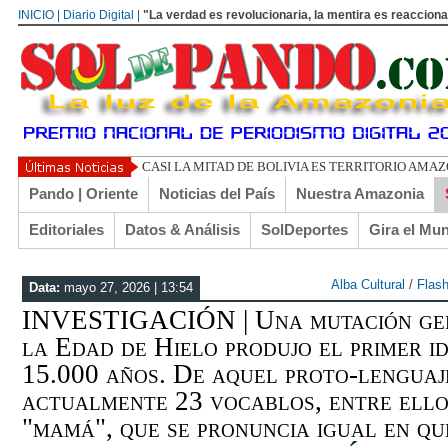
INICIO | Diario Digital |
"La verdad es revolucionaria, la mentira es reacciona
UN LIBERTARIO LLAMADO
Pando | Oriente
Noticias del País
Nuestra Amazonia
Editoriales
Datos & Análisis
SolDeportes
Gira el Mu
Alba Cultural
/
Flas
Data:
mayo 27, 2026 | 13:54
INVESTIGACIÓN | Una mutación gen
la Edad de Hielo produjo el primer 
15.000 años. De aquel proto-lenguaj
actualmente 23 vocablos, entre ello
"mamá", que se pronuncia igual en que