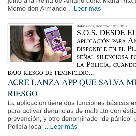
junto a la Reina de Antaño doña María Rita
Momo don Armando
...Leer más
Data:
lunes, diciembre 10th, 2018
S.O.S. DESDE E
aplicación para A
disponble en el P
señal silenciosa p
la Policía, cuando
bajo riesgo de feminicidio...
ACRE LANZA APP QUE SALVA M
RIESGO
La aplicación tiene dos funciones básicas 
para activar denuncias de maltrato doméstic
prevención, y otro denominado “de pánico” p
Policía local
...Leer más