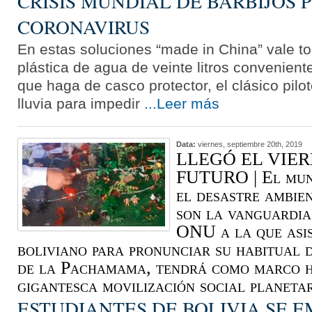
CRISIS MUNDIAL DE BARBIJOS 
CORONAVIRUS
En estas soluciones “made in China” vale to
plástica de agua de veinte litros convenien
que haga de casco protector, el clásico pilo
lluvia para impedir
...Leer más
Data:
viernes, septiembre 20th, 2019
LLEGÓ EL VIER
FUTURO | El mund
el desastre ambien
son la vanguardia
ONU a la que asis
boliviano para pronunciar su habitual 
de la Pachamama, tendrá como marco 
gigantesca movilización social planetar
ESTUDIANTES DE BOLIVIA SE 