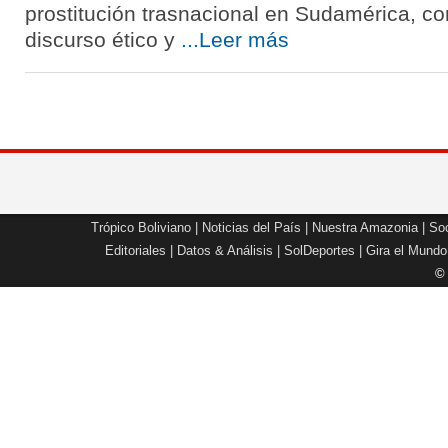
prostitución trasnacional en Sudamérica, co
discurso ético y
...Leer más
Trópico Boliviano
|
Noticias del País
|
Nuestra Amazonia
|
Soc
Editoriales
|
Datos & Análisis
|
SolDeportes
|
Gira el Mundo
©