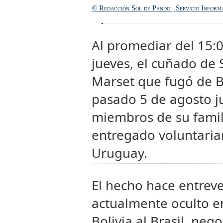
© Redacción Sol de Pando | Servicio Inform
Al promediar del 15:0
jueves, el cuñado de 
Marset que fugó de Bo
pasado 5 de agosto j
miembros de su famil
entregado voluntaria
Uruguay.
El hecho hace entrev
actualmente oculto e
Bolivia al Brasil, ne