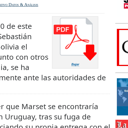
ativo Datos & Análisis
0 de este
Sebastián
livia el
unto con otros
ia, se ha
Bajar
mente ante las autoridades de
er que Marset se encontraría
n Uruguay, tras su fuga de
gociando su propia entrega con el