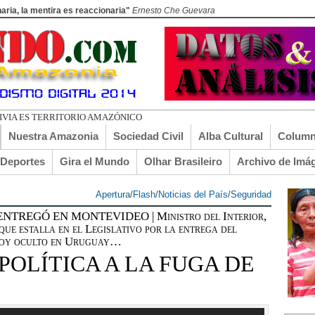
aria, la mentira es reaccionaria"
Ernesto Che Guevara
A
Nuestra Amazonia
Sociedad Civil
Alba Cultural
Column
lDeportes
Gira el Mundo
Olhar Brasileiro
Archivo de Imá
Apertura
/
Flash
/
Noticias del País
/
Seguridad
TREGÓ EN MONTEVIDEO | Ministro del Interior,
que estalla en el Legislativo por la entrega del
 hoy oculto en Uruguay…
POLÍTICA A LA FUGA DE