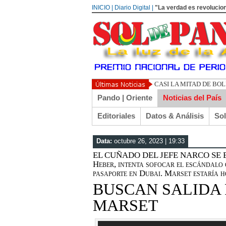
INICIO | Diario Digital |
"La verdad es revolucion
UN LIBERTARIO LLAM
Pando | Oriente
Noticias del País
Editoriales
Datos & Análisis
So
Data:
octubre 26, 2023 | 19:33
EL CUÑADO DEL JEFE NARCO SE EN
Heber, intenta sofocar el escándalo 
pasaporte en Dubai. Marset estaría
BUSCAN SALIDA 
MARSET