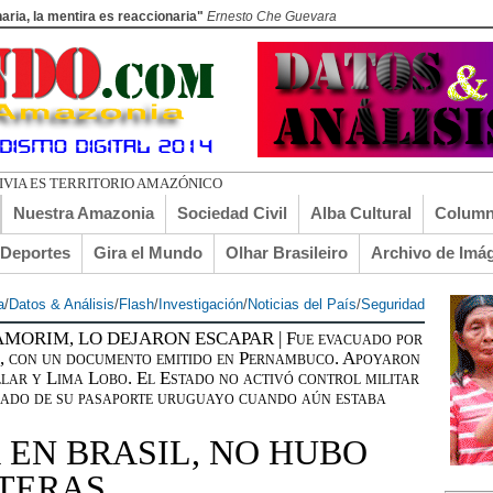
aria, la mentira es reaccionaria"
Ernesto Che Guevara
DO EL T
Nuestra Amazonia
Sociedad Civil
Alba Cultural
Column
lDeportes
Gira el Mundo
Olhar Brasileiro
Archivo de Imá
a
/
Datos & Análisis
/
Flash
/
Investigación
/
Noticias del País
/
Seguridad
MORIM, LO DEJARON ESCAPAR | Fue evacuado por
C, con un documento emitido en Pernambuco. Apoyaron
llar y Lima Lobo. El Estado no activó control militar
isado de su pasaporte uruguayo cuando aún estaba
 EN BRASIL, NO HUBO
NTERAS