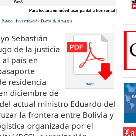
Pando
Para lectura en móvil usar pantalla horizontal
|
Pando | Investigación Datos & Análisis
yo Sebastián
go de la justicia
al país en
pasaporte
de residencia
Bajar
en diciembre de
 del actual ministro Eduardo del
ruzar la frontera entre Bolivia y
ogística organizada por el