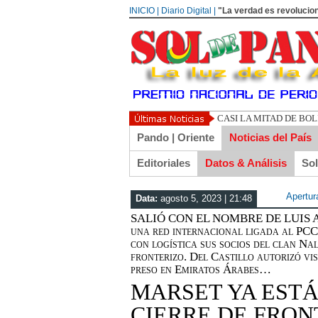
INICIO | Diario Digital |
"La verdad es revolucion
UN LIBERTARIO LLAMA
Pando | Oriente
Noticias del País
Editoriales
Datos & Análisis
So
Apertur
Data:
agosto 5, 2023 | 21:48
SALIÓ CON EL NOMBRE DE LUIS A
una red internacional ligada al PC
con logística sus socios del clan Na
fronterizo. Del Castillo autorizó v
preso en Emiratos Árabes…
MARSET YA ESTÁ
CIERRE DE FRO