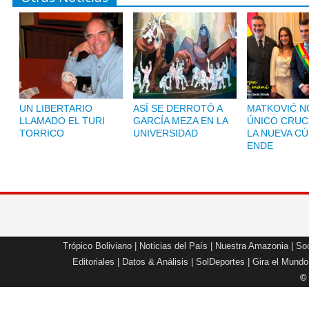
UN LIBERTARIO
ASÍ SE DERROTÓ A
MATKOVIĆ NO
LLAMADO EL TURI
GARCÍA MEZA EN LA
ÚNICO CRUC
TORRICO
UNIVERSIDAD
LA NUEVA CÚ
ENDE
Trópico Boliviano
|
Noticias del País
|
Nuestra Amazonia
|
Soc
Editoriales
|
Datos & Análisis
|
SolDeportes
|
Gira el Mundo
©