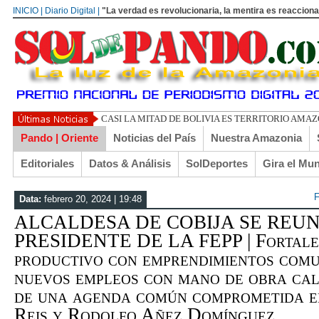
INICIO | Diario Digital |
"La verdad es revolucionaria, la mentira es reacciona
UN L
Pando | Oriente
Noticias del País
Nuestra Amazonia
Editoriales
Datos & Análisis
SolDeportes
Gira el Mu
F
Data:
febrero 20, 2024 | 19:48
ALCALDESA DE COBIJA SE REU
PRESIDENTE DE LA FEPP | Fortalec
productivo con emprendimientos comu
nuevos empleos con mano de obra cali
de una agenda común comprometida e
Reis y Rodolfo Añez Domínguez…