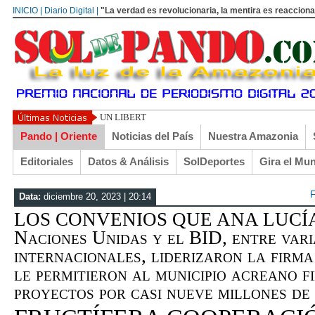
INICIO | Diario Digital |
"La verdad es revolucionaria, la mentira es reacciona
UN LIBERTARIO LLAMADO EL TURI TORRICO
Pando | Oriente
Noticias del País
Nuestra Amazonia
Editoriales
Datos & Análisis
SolDeportes
Gira el Mu
F
Data:
diciembre 20, 2023 | 20:14
LOS CONVENIOS QUE ANA LUCÍA
Naciones Unidas y el BID, entre vari
internacionales, liderizaron la firm
le permitieron al municipio acreano f
proyectos por casi nueve millones d