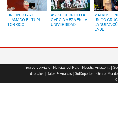
UN LIBERTARIO
ASÍ SE DERROTÓ A
MATKOVIĆ NO
LLAMADO EL TURI
GARCÍA MEZA EN LA
ÚNICO CRUC
TORRICO
UNIVERSIDAD
LA NUEVA CÚ
ENDE
Trópico Boliviano
|
Noticias del País
|
Nuestra Amazonia
|
Soc
Editoriales
|
Datos & Análisis
|
SolDeportes
|
Gira el Mundo
©