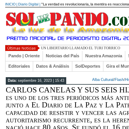
INICIO | Diario Digital |
"La verdad es revolucionaria, la mentira es reacciona
UN LIBERTARIO LLAMADO EL TURI TORRICO
Pando | Oriente
Noticias del País
Nuestra Amazonia
Editoriales
Datos & Análisis
SolDeportes
Gira el Mu
Alba Cultural
/
Flash
/
Hi
Data:
septiembre 16, 2023 | 15:43
CARLOS CANELAS Y SUS SEIS HIJO
es uno de los tres periódicos más ant
junto a El Diario de La Paz y La Pat
capacidad de resistir y vencer las ag
autoritarismo recurrente, es la here
nació hace 80 años. Se fundó el 16 de