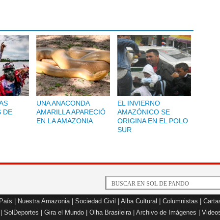
AS
UNA ANACONDA
EL INVIERNO
S DE
AMARILLA APARECIÓ
AMAZÓNICO SE
EN LA AMAZONIA
ORIGINA EN EL POLO
SUR
 País
|
Nuestra Amazonia
|
Sociedad Civil
|
Alba Cultural
|
Columnistas
|
Carta
|
SolDeportes
|
Gira el Mundo
|
Olha Brasileira
|
Archivo de Imágenes
|
Video