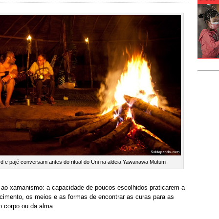
d e pajé conversam antes do ritual do Uni na aldeia Yawanawa Mutum
o ao xamanismo: a capacidade de poucos escolhidos praticarem a
imento, os meios e as formas de encontrar as curas para as
o corpo ou da alma.