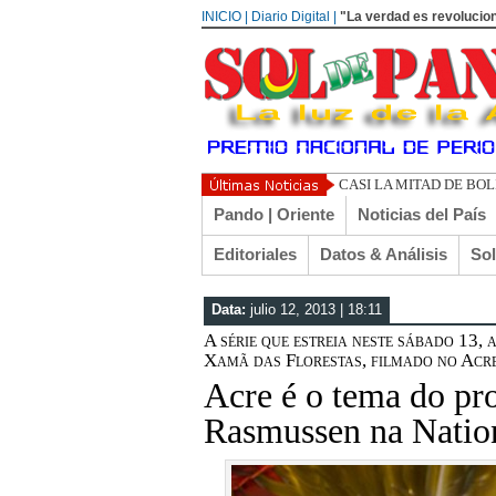
INICIO | Diario Digital |
"La verdad es revolucion
UN LIB
Pando | Oriente
Noticias del País
Editoriales
Datos & Análisis
So
Data:
julio 12, 2013 | 18:11
A série que estreia neste sábado 13, 
Xamã das Florestas, filmado no Acre
Acre é o tema do pr
Rasmussen na Natio