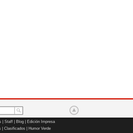
s
|
Staff
|
Blog
|
Edición Impresa
s
|
Clasificados
|
Humor Verde