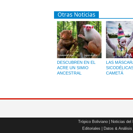
Otras Noticias
DESCUBREN EN EL
LAS MÁSCAR
ACRE UN SIMIO
SICODÉLICA
ANCESTRAL
CAMETÁ
Trópico Boliviano
|
Noticias del
Editoriales
|
Datos & Análisis