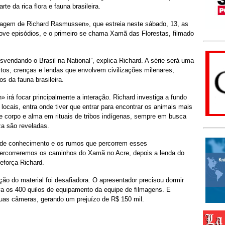
te da rica flora e fauna brasileira.
vagem de Richard Rasmussen», que estreia neste sábado, 13, as
nove episódios, e o primeiro se chama Xamã das Florestas, filmado
svendando o Brasil na National”, explica Richard. A série será uma
itos, crenças e lendas que envolvem civilizações milenares,
s da fauna brasileira.
á focar principalmente a interação. Richard investiga a fundo
locais, entra onde tiver que entrar para encontrar os animais mais
de corpo e alma em rituais de tribos indígenas, sempre em busca
a são reveladas.
 de conhecimento e os rumos que percorrem esses
ercorreremos os caminhos do Xamã no Acre, depois a lenda do
reforça Richard.
ção do material foi desafiadora. O apresentador precisou dormir
 os 400 quilos de equipamento da equipe de filmagens. E
duas câmeras, gerando um prejuízo de R$ 150 mil.