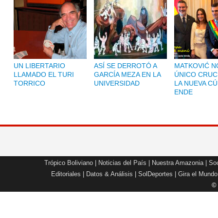
UN LIBERTARIO
ASÍ SE DERROTÓ A
MATKOVIĆ NO
LLAMADO EL TURI
GARCÍA MEZA EN LA
ÚNICO CRUC
TORRICO
UNIVERSIDAD
LA NUEVA CÚ
ENDE
Trópico Boliviano
|
Noticias del País
|
Nuestra Amazonia
|
Soc
Editoriales
|
Datos & Análisis
|
SolDeportes
|
Gira el Mundo
©