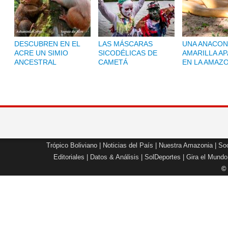
DESCUBREN EN EL
LAS MÁSCARAS
UNA ANACON
ACRE UN SIMIO
SICODÉLICAS DE
AMARILLA A
ANCESTRAL
CAMETÁ
EN LA AMAZ
Trópico Boliviano
|
Noticias del País
|
Nuestra Amazonia
|
Soc
Editoriales
|
Datos & Análisis
|
SolDeportes
|
Gira el Mundo
©