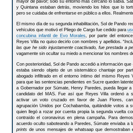
mayor de pavor; sólo su entorno más cercano lo sabía. S
y Quintana estaban detrás, moviendo los hilos que lo tort
pero se cuidaba de enfrentarse en público a ellos. Realmente
El mismo día de su segunda inhabilitación, Sol de Pando r
vehículos que motivó el Pliego de Cargo fue cedido para
us
concubina infantil de Evo Morales
, por parte del entonc
Reyes Villa no quiso decirlo con nombres y apellidos. “
Incl
las que he sido injustamente coactivado, fue prestada a pe
vagamente sin ocultar su miedo a mencionar los nombres de
Con posterioridad, Sol de Pando accedió a información que
estaba siendo objeto de un sistemático chantaje por par
abogado infiltrado en el entorno íntimo del mismo Reyes V
para que las sentencias pendientes en Sucre queden latentes
a Gobernador por Súmate, Henry Paredes, pueda llegar a 
candidato del MAS. Fue así que Reyes Villa ordenó a
activar un voto cruzado en favor de Juan Flores, ca
agrupación Unidos por Cochabamba, quitándole votos a su
quien llegó a rozar por cuenta propia la segunda vuelta c
contraído el coronavirus en plena campaña. Para demos
acuerdo oculto saboteando a Paredes, Súmate enviaba a
prints
de unos mensajes de whatsaap que demostraban e