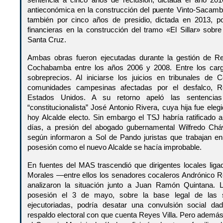
sentencia a cinco años de reclusión, dictada el año 201
antieconómica en la construcción del puente Vinto-Sacamb
también por cinco años de presidio, dictada en 2013, po
financieras en la construcción del tramo «El Sillar» sob
Santa Cruz.
Ambas obras fueron ejecutadas durante la gestión de R
Cochabamba entre los años 2006 y 2008. Entre los carg
sobreprecios. Al iniciarse los juicios en tribunales d
comunidades campesinas afectadas por el desfalco, Re
Estados Unidos. A su retorno apeló las sentencias
“constitucionalista” José Antonio Rivera, cuya hija fue eleg
hoy Alcalde electo. Sin embargo el TSJ habría ratificad
días, a presión del abogado gubernamental Wilfredo Chá
según informaron a Sol de Pando juristas que trabajan e
posesión como el nuevo Alcalde se hacía improbable.
En fuentes del MAS trascendió que dirigentes locales liga
Morales —entre ellos los senadores cocaleros Andrónico 
analizaron la situación junto a Juan Ramón Quintana. L
posesión el 3 de mayo, sobre la base legal de las 
ejecutoriadas, podría desatar una convulsión social da
respaldo electoral con que cuenta Reyes Villa. Pero ademá