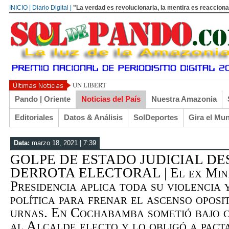
INICIO | Diario Digital |
"La verdad es revolucionaria, la mentira es reacciona
UN LIBERTARIO LLAMADO EL TURI TORRICO
Pando | Oriente
Noticias del País
Nuestra Amazonia
Editoriales
Datos & Análisis
SolDeportes
Gira el Mu
Data:
marzo 18, 2021 | 7:39
GOLPE DE ESTADO JUDICIAL DE
DERROTA ELECTORAL | El ex Minis
Presidencia aplica toda su violencia 
política para frenar el ascenso opos
urnas. En Cochabamba sometió bajo ch
al Alcalde electo y lo obligó a pac