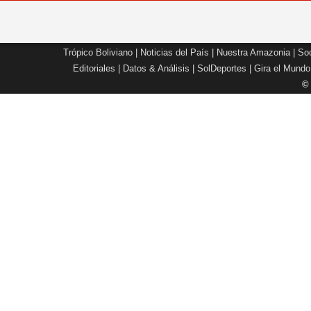
Trópico Boliviano
|
Noticias del País
|
Nuestra Amazonia
|
Soc
Editoriales
|
Datos & Análisis
|
SolDeportes
|
Gira el Mundo
©