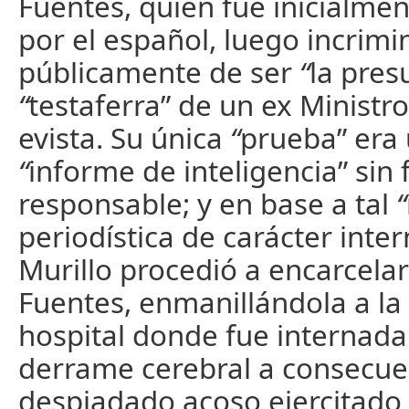
Fuentes, quien fue inicialme
por el español, luego incrim
públicamente de ser
“
la pres
“
testaferra” de un ex Minist
evista. Su única
“
prueba” era 
“
informe de inteligencia” sin 
responsable; y en base a tal
“
periodística de carácter inte
Murillo procedió a encarcelar
Fuentes, enmanillándola a l
hospital donde fue internada 
derrame cerebral a consecue
despiadado acoso ejercitado