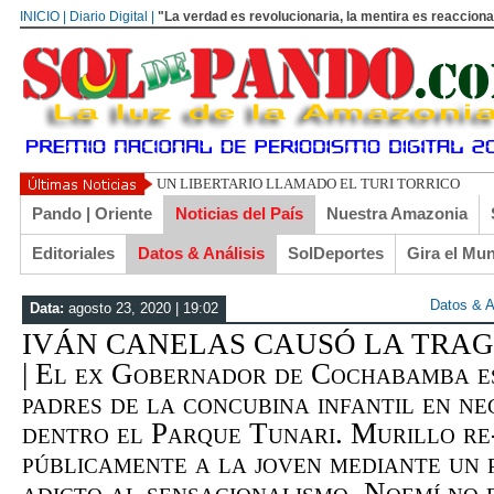
INICIO | Diario Digital |
"La verdad es revolucionaria, la mentira es reacciona
UN LIBERTARIO LLAMADO EL TURI TORRICO
Pando | Oriente
Noticias del País
Nuestra Amazonia
Editoriales
Datos & Análisis
SolDeportes
Gira el Mu
Datos & A
Data:
agosto 23, 2020 | 19:02
IVÁN CANELAS CAUSÓ LA TRAGE
| El ex Gobernador de Cochabamba es
padres de la concubina infantil en ne
dentro el Parque Tunari. Murillo re-
públicamente a la joven mediante un 
adicto al sensacionalismo. Noemí no 