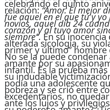
celebrando el quinto aniv
relación:
“Amor. El mejor d
fue aquel en el que tú y yo
novios, aquel día 24 cuando
corazón y al tuyo amor sin
siempre”.
En su inocencia 
alterada sicología, su vio
primer y último” hombre 
No se la puede condenar 
amante por su apasiona
infantil. Es la prueba más
su indudable victimizaci
podía una adolescente qu
pobreza y se crió entre co
excedentarios, no queda
ante los lujos y privilegi
su poderoso amante? ¿Tie