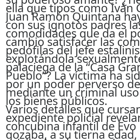
ella que tipos como Iván 
Juan Ramón Quintana ha
con sus ignotos padres la
comodidades que da el po
cambio satisfacer las co
pedófilas del jefe estalinis
explotándola sexualment
palaciega de la “Casa Gra
Pueblo”? La víctima ha s
por un poder perverso de
mediante un criminal uso
los bienes públicos.
Varios detalles que cursan
expediente policial revela
concubina infantil de Evo
gozaba, a su tierna edad,