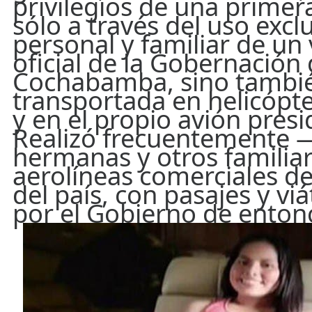
privilegios de una prime
sólo a través del uso excl
personal y familiar de un
oficial de la Gobernación
Cochabamba, sino tambi
transportada en helicópte
y en el propio avión presi
Realizó frecuentemente —
hermanas y otros familia
aerolíneas comerciales de
del país, con pasajes y vi
por el Gobierno de enton