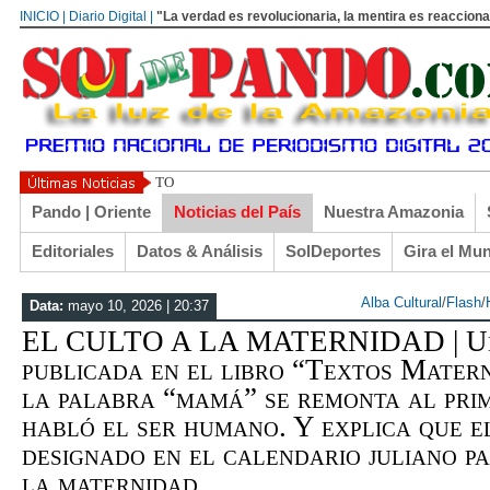
INICIO | Diario Digital |
"La verdad es revolucionaria, la mentira es reacciona
TOÑO ARANÍBAR: RECUERDOS DE COCHABAMBA
Pando | Oriente
Noticias del País
Nuestra Amazonia
Editoriales
Datos & Análisis
SolDeportes
Gira el Mu
Alba Cultural
/
Flash
/
Data:
mayo 10, 2026 | 20:37
EL CULTO A LA MATERNIDAD | Una
publicada en el libro “Textos Matern
la palabra “mamá” se remonta al pri
habló el ser humano. Y explica que e
designado en el calendario juliano p
la maternidad…