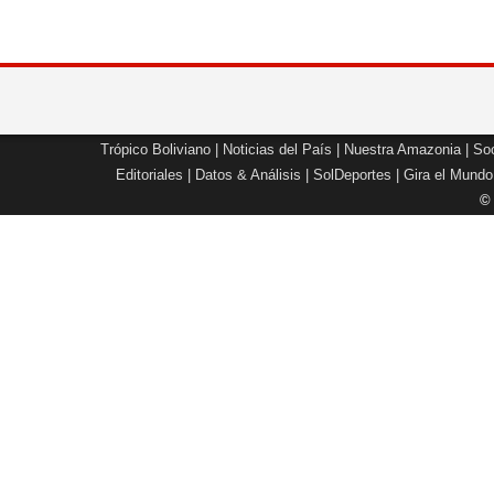
Trópico Boliviano
|
Noticias del País
|
Nuestra Amazonia
|
Soc
Editoriales
|
Datos & Análisis
|
SolDeportes
|
Gira el Mundo
©