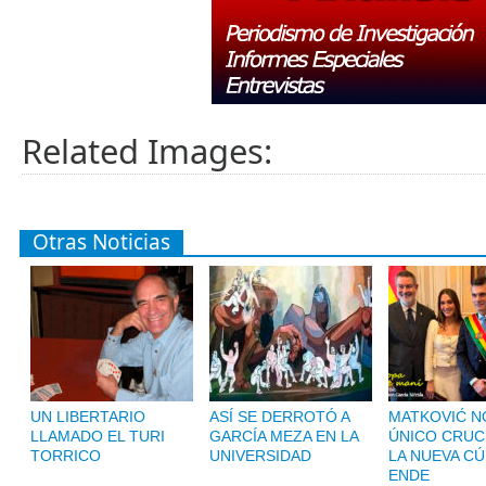
Related Images:
Otras Noticias
UN LIBERTARIO
ASÍ SE DERROTÓ A
MATKOVIĆ NO
LLAMADO EL TURI
GARCÍA MEZA EN LA
ÚNICO CRUC
TORRICO
UNIVERSIDAD
LA NUEVA CÚ
ENDE