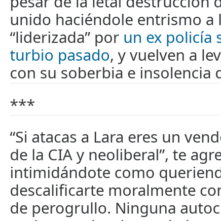
pesar de la letal destrucción 
unido haciéndole entrismo a 
“liderizada” por
un ex policía 
turbio pasado
, y vuelven a l
con su soberbia e insolencia 
***
“Si atacas a Lara eres un ven
de la CIA y neoliberal”, te ag
intimidándote como querien
descalificarte moralmente con
de perogrullo. Ninguna autocr