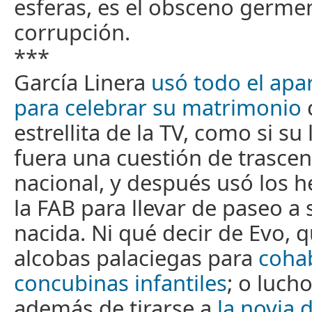
esferas, es el obsceno germe
corrupción.
***
García Linera
usó todo el apar
para celebrar su matrimonio
estrellita de la TV, como si su
fuera una cuestión de trascen
nacional, y después usó los h
la FAB para llevar de paseo a
nacida. Ni qué decir de Evo, q
alcobas palaciegas para
cohab
concubinas infantiles
; o luch
además de tirarse a
la novia 