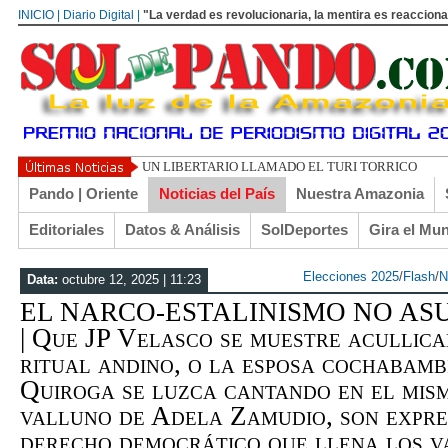
INICIO | Diario Digital |
"La verdad es revolucionaria, la mentira es reacciona
UN LIBERTARIO LLAMADO EL TURI TORRICO
Pando | Oriente
Noticias del País
Nuestra Amazonia
Editoriales
Datos & Análisis
SolDeportes
Gira el Mu
Elecciones 2025
/
Flash
/
N
Data:
octubre 12, 2025 | 11:23
EL NARCO-ESTALINISMO NO AS
| Que JP Velasco se muestre acullic
ritual andino, o la esposa cochabamb
Quiroga se luzca cantando en el mis
valluno de Adela Zamudio, son expres
derecho democrático que llena los v