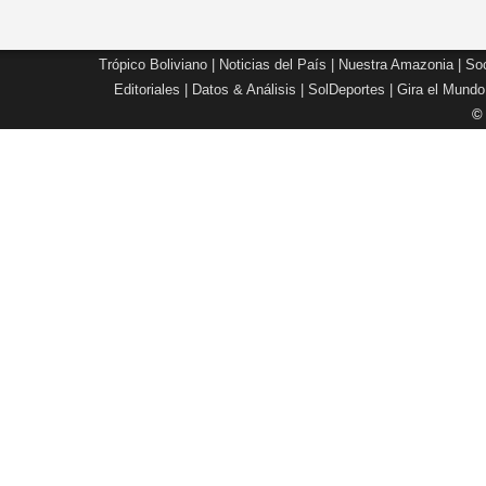
Trópico Boliviano
|
Noticias del País
|
Nuestra Amazonia
|
Soc
Editoriales
|
Datos & Análisis
|
SolDeportes
|
Gira el Mundo
©