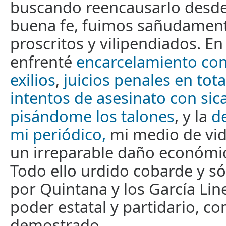
buscando reencausarlo desde l
buena fe, fuimos sañudament
proscritos y vilipendiados. En
enfrenté
encarcelamiento con
exilios
,
juicios penales en tot
intentos de asesinato con sic
pisándome los talones
, y la
d
mi periódico,
mi medio de vi
un irreparable daño económic
Todo ello urdido cobarde y s
por Quintana y los García Lin
poder estatal y partidario, 
demostrado.