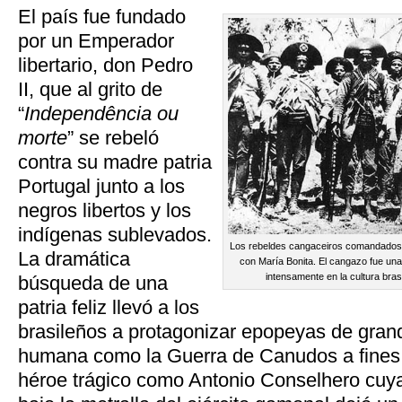
El país fue fundado
por un Emperador
libertario, don Pedro
II, que al grito de
“
Independência ou
morte
” se rebeló
contra su madre patria
Portugal junto a los
negros libertos y los
indígenas sublevados.
Los rebeldes cangaceiros comandados po
La dramática
con María Bonita. El cangazo fue una 
intensamente en la cultura bras
búsqueda de una
patria feliz llevó a los
brasileños a protagonizar epopeyas de gran
humana como la Guerra de Canudos a fines d
héroe trágico como Antonio Conselhero cuy