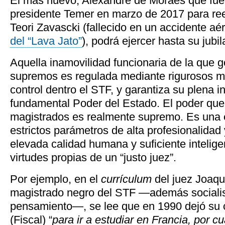
El más nuevo, Alexandre de Moraes que fue
presidente Temer en marzo de 2017 para re
Teori Zavascki (fallecido en un accidente a
del “Lava Jato”
), podrá ejercer hasta su jubi
Aquella inamovilidad funcionaria de la que 
supremos es regulada mediante rigurosos m
control dentro el STF, y garantiza su plena
fundamental Poder del Estado. El poder que
magistrados es realmente supremo. Es una é
estrictos parámetros de alta profesionalidad y
elevada calidad humana y suficiente intelig
virtudes propias de un “justo juez”.
Por ejemplo, en el
currículum
del juez Joaqu
magistrado negro del STF —además socialist
pensamiento—, se lee que en 1990 dejó su 
(Fiscal) “
para ir a estudiar en Francia, por c