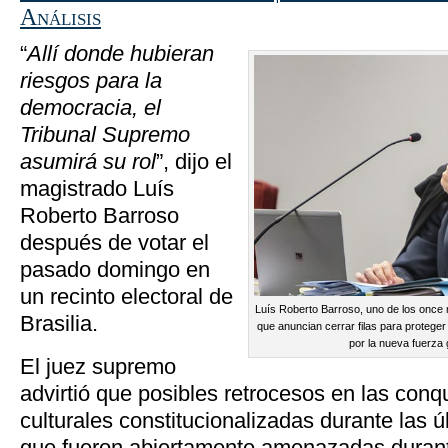
Análisis
“
Allí donde hubieran
riesgos para la
democracia, el
Tribunal Supremo
asumirá su rol
”, dijo el
magistrado Luís
Roberto Barroso
después de votar el
pasado domingo en
un recinto electoral de
Luís Roberto Barroso, uno de los once
Brasilia.
que anuncian cerrar filas para proteg
por la nueva fuerza
El juez supremo
advirtió que posibles retrocesos en las conq
culturales constitucionalizadas durante las 
que fueron abiertamente amenazadas durant