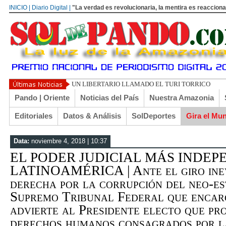
INICIO | Diario Digital |
"La verdad es revolucionaria, la mentira es reacciona
UN LIBERTARIO LLAMADO EL TURI TORRICO
Pando | Oriente
Noticias del País
Nuestra Amazonia
Editoriales
Datos & Análisis
SolDeportes
Gira el Mu
Data:
noviembre 4, 2018 | 10:37
EL PODER JUDICIAL MÁS INDEP
LATINOAMÉRICA | Ante el giro inev
derecha por la corrupción del neo-es
Supremo Tribunal Federal que encar
advierte al Presidente electo que pr
derechos humanos consagrados por l