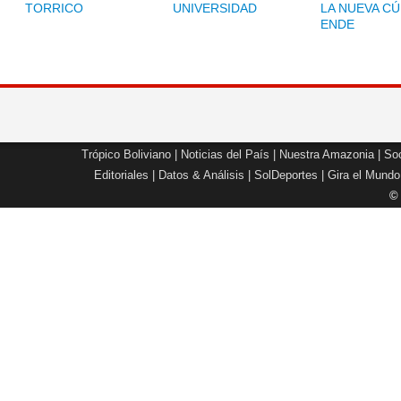
TORRICO
UNIVERSIDAD
LA NUEVA CÚ
ENDE
Trópico Boliviano
|
Noticias del País
|
Nuestra Amazonia
|
Soc
Editoriales
|
Datos & Análisis
|
SolDeportes
|
Gira el Mundo
©