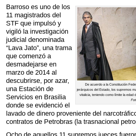
Barroso es uno de los
11 magistrados del
STF que impulsó y
vigiló la investigación
judicial denominada
“Lava Jato”, una trama
que comenzó a
desmadejarse en
marzo de 2014 al
descubrirse, por azar,
De acuerdo a la Constitución Feder
una Estación de
jerárquicos del Estado, los supremos m
vitalicia, teniendo como límite la edad 
Servicios en Brasilia
Fo
donde se evidenció el
lavado de dinero proveniente del narcotráfi
contratos de Petrobras (la trasnacional petr
Ocho de aquellos 11 supremos jueces fuero