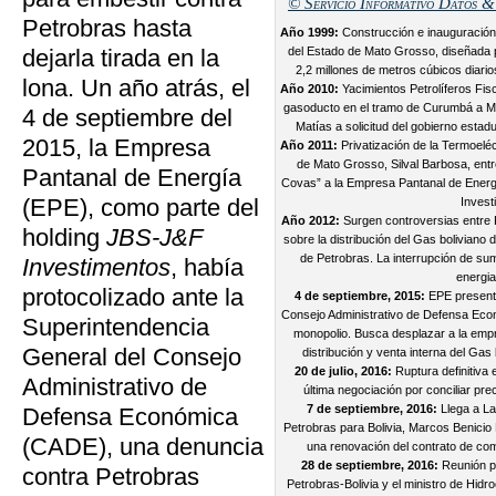
© Servicio Informativo Datos & 
Petrobras hasta
Año 1999:
Construcción e inauguración 
dejarla tirada en la
del Estado de Mato Grosso, diseñada
2,2 millones de metros cúbicos diario
lona. Un año atrás, el
Año 2010:
Yacimientos Petrolíferos Fisc
gasoducto en el tramo de Curumbá a M
4 de septiembre del
Matías a solicitud del gobierno estadu
2015, la Empresa
Año 2011:
Privatización de la Termoelé
de Mato Grosso, Silval Barbosa, entr
Pantanal de Energía
Covas” a la Empresa Pantanal de Energ
(EPE), como parte del
Invest
Año 2012:
Surgen controversias entre
holding
JBS-J&F
sobre la distribución del Gas boliviano 
de Petrobras. La interrupción de sum
Investimentos
, había
energia
protocolizado ante la
4 de septiembre, 2015:
EPE presenta
Consejo Administrativo de Defensa Eco
Superintendencia
monopolio. Busca desplazar a la empr
General del Consejo
distribución y venta interna del Gas 
20 de julio, 2016:
Ruptura definitiva 
Administrativo de
última negociación por conciliar pre
7 de septiembre, 2016:
Llega a La
Defensa Económica
Petrobras para Bolivia, Marcos Benicio
(CADE), una denuncia
una renovación del contrato de c
28 de septiembre, 2016:
Reunión pr
contra Petrobras
Petrobras-Bolivia y el ministro de Hid