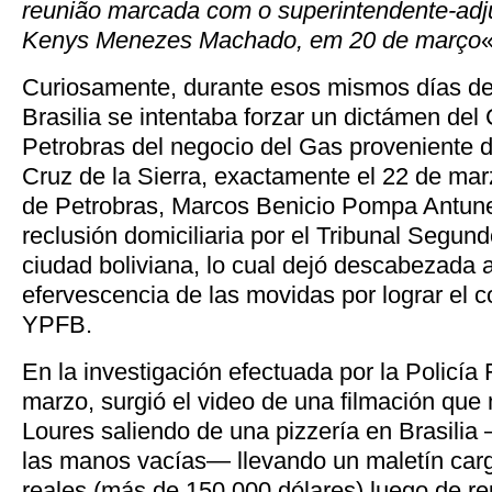
reunião marcada com o superintendente-adju
Kenys Menezes Machado, em 20 de março
«
Curiosamente, durante esos mismos días d
Brasilia se intentaba forzar un dictámen de
Petrobras del negocio del Gas proveniente d
Cruz de la Sierra, exactamente el 22 de marz
de Petrobras, Marcos Benicio Pompa Antune
reclusión domiciliaria por el Tribunal Segun
ciudad boliviana, lo cual dejó descabezada 
efervescencia de las movidas por lograr el c
YPFB.
En la investigación efectuada por la Policía
marzo, surgió el video de una filmación qu
Loures saliendo de una pizzería en Brasilia
las manos vacías— llevando un maletín car
reales (más de 150.000 dólares) luego de re