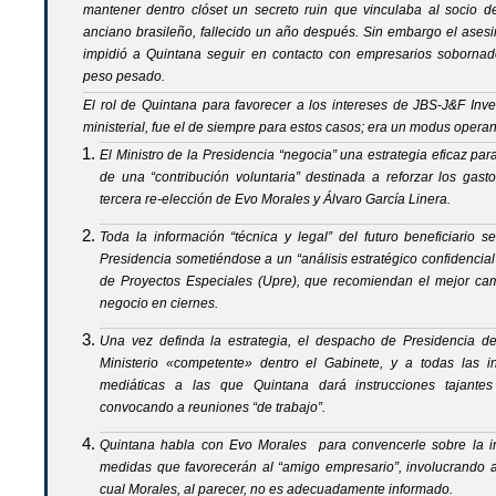
mantener dentro clóset un secreto ruin que vinculaba al socio 
anciano brasileño, fallecido un año después. Sin embargo el ase
impidió a Quintana seguir en contacto con empresarios sobornad
peso pesado.
El rol de Quintana para favorecer a los intereses de
JBS-J&F Inve
ministerial, fue el de siempre para estos casos; era un
modus operan
El Ministro de la Presidencia “negocia” una estrategia eficaz para
de una “contribución voluntaria” destinada a reforzar los gast
tercera re-elección de Evo Morales y Álvaro García Linera.
Toda la información “técnica y legal” del futuro beneficiario s
Presidencia sometiéndose a un “análisis estratégico confidencial
de Proyectos Especiales (Upre), que recomiendan el mejor cam
negocio en ciernes.
Una vez definda la estrategia, el despacho de Presidencia de
Ministerio «competente» dentro el Gabinete, y a todas las inst
mediáticas a las que Quintana dará instrucciones tajantes
convocando a reuniones “de trabajo”.
Quintana habla con Evo Morales para convencerle sobre la imp
medidas que favorecerán al “amigo empresario”, involucrando 
cual Morales, al parecer, no es adecuadamente informado.