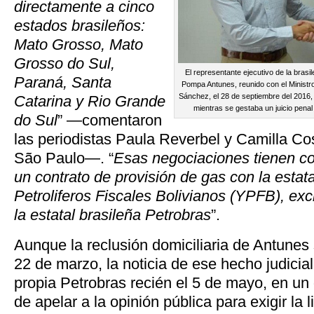
directamente a cinco
estados brasileños:
Mato Grosso, Mato
Grosso do Sul,
El representante ejecutivo de la brasi
Paraná, Santa
Pompa Antunes, reunido con el Ministro
Sánchez, el 28 de septiembre del 2016,
Catarina y Rio Grande
mientras se gestaba un juicio penal
do Sul
” —comentaron
las periodistas Paula Reverbel y Camilla C
São Paulo—. “
Esas negociaciones tienen co
un contrato de provisión de gas con la estat
Petroliferos Fiscales Bolivianos (YPFB), ex
la estatal brasileña Petrobras
”.
Aunque la reclusión domiciliaria de Antunes
22 de marzo, la noticia de ese hecho judicial
propia Petrobras recién el 5 de mayo, en un
de apelar a la opinión pública para exigir la l