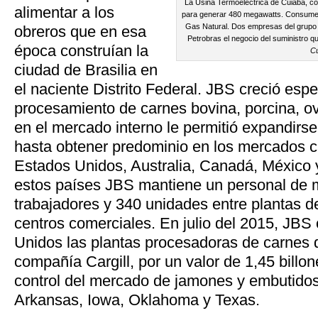
La Usina Termoeléctrica de Cuiabá, co
alimentar a los
para generar 480 megawatts. Consume 2
Gas Natural. Dos empresas del grupo
obreros que en esa
Petrobras el negocio del suministro qu
época construían la
C
ciudad de Brasilia en
el naciente Distrito Federal. JBS creció esp
procesamiento de carnes bovina, porcina, ov
en el mercado interno le permitió expandirs
hasta obtener predominio en los mercados c
Estados Unidos, Australia, Canadá, México 
estos países JBS mantiene un personal de 
trabajadores y 340 unidades entre plantas 
centros comerciales. En julio del 2015, JB
Unidos las plantas procesadoras de carnes 
compañía Cargill, por un valor de 1,45 billo
control del mercado de jamones y embutidos
Arkansas, Iowa, Oklahoma y Texas.