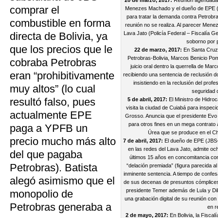
20 de marzo, 2017:
Reunión agendada 
comprar el
Menezes Machado y el dueño de EPE (J
para tratar la demanda contra Petrobr
combustible en forma
reunión no se realiza. Al parecer Menez
directa de Bolivia, ya
Lava Jato (Policía Federal – Fiscalía G
soborno por p
que los precios que le
22 de marzo, 2017:
En Santa Cruz d
Petrobras-Bolivia, Marcos Benicio P
cobraba Petrobras
juicio oral dentro la querrella de Marc
eran “prohibitivamente
recibiendo una sentencia de reclusión do
insistiendo en la reclusión del prof
muy altos” (lo cual
seguridad 
resultó falso, pues
5 de abril, 2017:
El Ministro de Hidroc
visita la ciudad de Cuiabá para inspec
actualmente EPE
Grosso. Anuncia que el presidente Evo
para otros fines en un mega contrato 
paga a YPFB un
Úrea que se produce en el C
precio mucho más alto
7 de abril, 2017:
El dueño de EPE (JBS-
en las redes del Lava Jato, admite oc
del que pagaba
últimos 15 años en concomitancia con
Petrobras). Batista
“delación premiada” (figura parecida al 
inminente sentencia. A tiempo de confe
alegó asimismo que el
de sus decenas de presuntos cómplices en
presidente Temer además de Lula y Dil
monopolio de
una grabación digital de su reunión co
Petrobras generaba a
en r
2 de mayo, 2017:
En Bolivia, la Fiscal