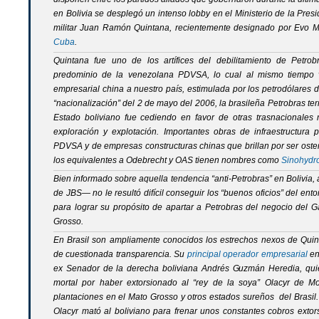
en Bolivia se desplegó un intenso
lobby
en el Ministerio de la Pres
militar Juan Ramón Quintana, recientemente designado por Evo
Cuba
.
Quintana fue uno de los artífices del debilitamiento de Petrob
predominio de la venezolana PDVSA, lo cual al mismo tiempo vi
empresarial china a nuestro país, estimulada por los petrodólares
“nacionalización” del 2 de mayo del 2006, la brasileña Petrobras te
Estado boliviano fue cediendo en favor de otras trasnacionales
exploración y explotación. Importantes obras de infraestructura
PDVSA y de empresas constructuras chinas que brillan por ser osten
los equivalentes a Odebrecht y OAS tienen nombres como
Sinohydr
Bien informado sobre aquella tendencia “anti-Petrobras” en Bolivia,
de JBS— no le resultó difícil conseguir los “buenos oficios” del ent
para lograr su propósito de apartar a Petrobras del negocio del G
Grosso.
En Brasil son ampliamente conocidos los estrechos nexos de Quin
de cuestionada transparencia. Su
principal operador empresarial
en
ex Senador de la derecha boliviana Andrés Guzmán Heredia, qui
mortal por haber extorsionado al “rey de la soya” Olacyr de Mo
plantaciones en el Mato Grosso y otros estados sureños del Brasil. 
Olacyr mató al boliviano para frenar unos constantes cobros exto