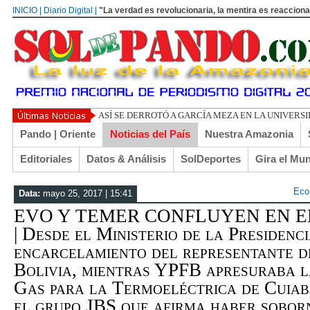
INICIO | Diario Digital |
"La verdad es revolucionaria, la mentira es reacciona
MATKOVIĆ NO ES
Pando | Oriente
Noticias del País
Nuestra Amazonia
Editoriales
Datos & Análisis
SolDeportes
Gira el Mu
Eco
Data:
mayo 25, 2017 | 15:41
EVO Y TEMER CONFLUYEN EN E
| Desde el Ministerio de la Presidenc
encarcelamiento del representante d
Bolivia, mientras YPFB apresuraba l
Gas para la Termoeléctrica de Cuia
el grupo JBS que afirma haber sobo