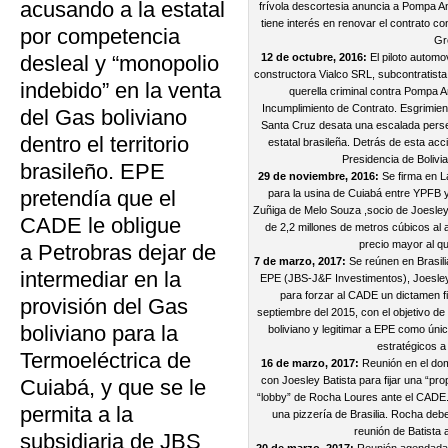
acusando a la estatal
frívola descortesia anuncia a Pompa A
tiene interés en renovar el contrato c
por competencia
Gr
desleal y “monopolio
12 de octubre, 2016:
El piloto automo
constructora Vialco SRL, subcontratist
indebido” en la venta
querella criminal contra Pompa A
Incumplimiento de Contrato. Esgrimiend
del Gas boliviano
Santa Cruz desata una escalada persec
dentro el territorio
estatal brasileña. Detrás de esta acci
Presidencia de Boliv
brasileño. EPE
29 de noviembre, 2016:
Se firma en L
pretendía que el
para la usina de Cuiabá entre YPFB 
Zuñiga de Melo Souza ,socio de Joesley 
CADE le obligue
de 2,2 millones de metros cúbicos al
precio mayor al q
a Petrobras dejar de
7 de marzo, 2017:
Se reúnen en Brasili
intermediar en la
EPE (JBS-J&F Investimentos), Joesley
para forzar al CADE un dictamen f
provisión del Gas
septiembre del 2015, con el objetivo de
boliviano para la
boliviano y legitimar a EPE como úni
estratégicos a
Termoeléctrica de
16 de marzo, 2017:
Reunión en el dom
con Joesley Batista para fijar una “pr
Cuiabá, y que se le
“lobby” de Rocha Loures ante el CADE. E
permita a la
una pizzería de Brasilia. Rocha deb
reunión de Batista
subsidiaria de JBS