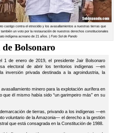
to castigo contra el etnocidio y los avasallamientos a nuestras tierras que
 también un voto por la restauración de nuestros derechos constitucionales
dato indígena acreano de 21 años. |
Foto Sol de Pando
a de Bolsonaro
l 1 de enero de 2019, el presidente Jair Bolsonaro
a electoral de abrir los territorios indígenas —en
inversión privada destinada a la agroindustria, la
l avasallamiento minero para la explotación aurífera en
ndo que él mismo había sido “un garimpeiro más” en su
demarcación de tierras, privando a los indígenas —en
nto voluntario de la Amazonia— el derecho a la gestión
estral que está consagrada en la Constitución de 1988.