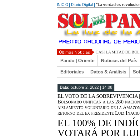
INICIO | Diario Digital |
"La verdad es revolucion
UN LIBERTARIO LLAMA
Pando | Oriente
Noticias del País
Editoriales
Datos & Análisis
So
Data:
octubre 2, 2022 | 14:08
EL VOTO DE LA SOBREVIVENCIA | Pol
Bolsonaro unifican a las 280 nacione
aislamiento voluntario de la Amazoni
retorno del ex presidente Luiz Inaci
EL 100% DE IND
VOTARÁ POR LU