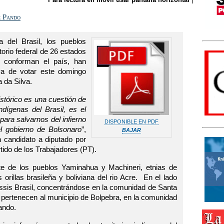
e Pando
 del Brasil, los pueblos
itorio federal de 26 estados
 conforman el país, han
iva de votar este domingo
a da Silva.
stórico es una cuestión de
dígenas del Brasil, es el
ra salvarnos del infierno
DISPONIBLE EN PDF
l gobierno de Bolsonaro
”,
BAJAR
n candidato a diputado por
rtido de los Trabajadores (PT).
te de los pueblos Yaminahua y Machineri, etnias de
orillas brasileña y boliviana del rio Acre. En el lado
Assis Brasil, concentrándose en la comunidad de Santa
o pertenecen al municipio de Bolpebra, en la comunidad
ando.