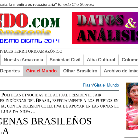
aria, la mentira es reaccionaria"
Ernesto Che Guevara
DO EL TURI T
Nuestra Amazonia
Sociedad Civil
Alba Cultural
Column
lDeportes
Gira el Mundo
Olhar Brasileiro
Archivo de Imá
Flash
/
Gira el Mundo
íticas etnocidas del actual presidente Jair
s indígenas del Brasil, especialmente a los pueblos en
a, con la decisión colectiva de apoyar en las urnas el
o Lula da Silva…
ÍGENAS BRASILEÑOS
LA