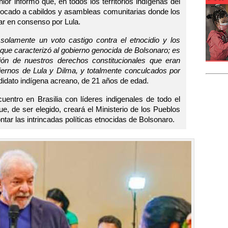
or informó que, en todos los territorios indígenas del
nvocado a cabildos y asambleas comunitarias donde los
ar en consenso por Lula.
solamente un voto castigo contra el etnocidio y los
 que caracterizó al gobierno genocida de Bolsonaro; es
ión de nuestros derechos constitucionales que eran
iernos de Lula y Dilma, y totalmente conculcados por
ndidato indígena acreano, de 21 años de edad.
uentro en Brasilia con líderes indigenales de todo el
que, de ser elegido, creará el Ministerio de los Pueblos
tar las intrincadas políticas etnocidas de Bolsonaro.