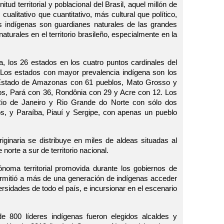
ud territorial y poblacional del Brasil, aquel millón de
ualitativo que cuantitativo, más cultural que político,
 indígenas son guardianes naturales de las grandes
aturales en el territorio brasileño, especialmente en la
lia, los 26 estados en los cuatro puntos cardinales del
. Los estados con mayor prevalencia indígena son los
Estado de Amazonas con 61 pueblos, Mato Grosso y
s, Pará con 36, Rondônia con 29 y Acre con 12. Los
o de Janeiro y Rio Grande do Norte con sólo dos
ios, y Paraíba, Piauí y Sergipe, con apenas un pueblo
iginaria se distribuye en miles de aldeas situadas al
 norte a sur de territorio nacional.
ónoma territorial promovida durante los gobiernos de
ermitió a más de una generación de indígenas acceder
ersidades de todo el país, e incursionar en el escenario
e 800 líderes indígenas fueron elegidos alcaldes y