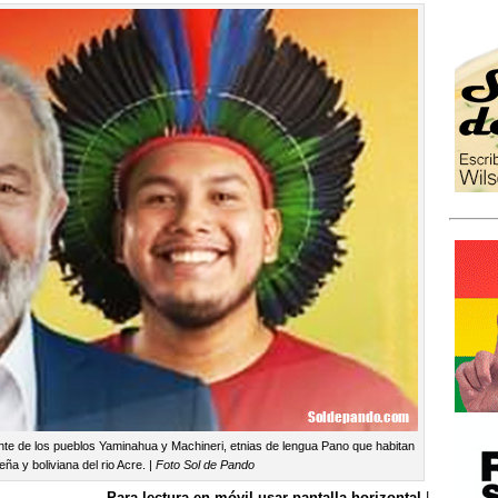
nte de los pueblos Yaminahua y Machineri, etnias de lengua Pano que habitan
leña y boliviana del rio Acre. |
Foto Sol de Pando
Para lectura en móvil usar pantalla horizontal
|