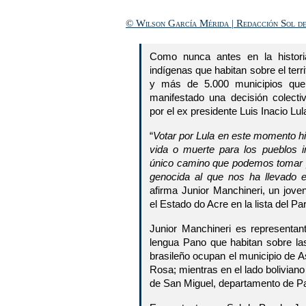
© Wilson García Mérida | Redacción Sol d
Como nunca antes en la historia
indígenas que habitan sobre el terr
y más de 5.000 municipios que
manifestado una decisión colect
por el ex presidente Luis Inacio Lul
“
Votar por Lula en este momento hi
vida o muerte para los pueblos in
único camino que podemos tomar pa
genocida al que nos ha llevado e
afirma Junior Manchineri, un jove
el Estado do Acre en la lista del Pa
Junior Manchineri es representan
lengua Pano que habitan sobre las 
brasileño ocupan el municipio de 
Rosa; mientras en el lado bolivian
de San Miguel, departamento de P