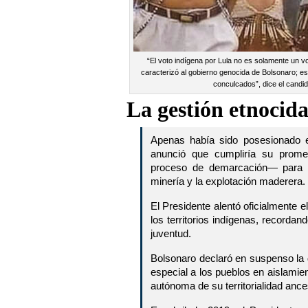
“El voto indígena por Lula no es solamente un vo
caracterizó al gobierno genocida de Bolsonaro; es
conculcados”, dice el candi
La gestión etnocid
Apenas había sido posesionado e
anunció que cumpliría su promes
proceso de demarcación— para la 
minería y la explotación maderera.
El Presidente alentó oficialmente e
los territorios indígenas, recorda
juventud.
Bolsonaro declaró en suspenso la 
especial a los pueblos en aislamie
autónoma de su territorialidad anc