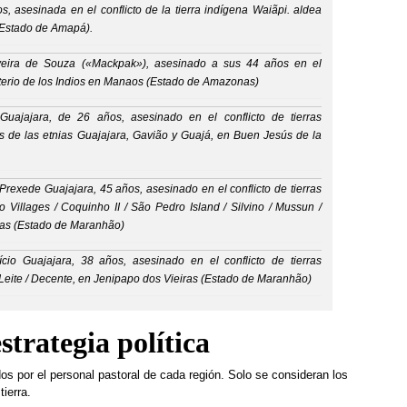
, asesinada en el conflicto de la tierra indígena Waiãpi. aldea
(Estado de Amapá).
iveira de Souza («Mackpak»), asesinado a sus 44 años en el
terio de los Indios en Manaos (Estado de Amazonas)
uajajara, de 26 años, asesinado en el conflicto de tierras
s de las etnias Guajajara, Gavião y Guajá, en Buen Jesús de la
rexede Guajajara, 45 años, asesinado en el conflicto de tierras
Villages / Coquinho II / São Pedro Island / Silvino / Mussun /
ras (Estado de Maranhão)
io Guajajara, 38 años, asesinado en el conflicto de tierras
Leite / Decente, en Jenipapo dos Vieiras (Estado de Maranhão)
strategia política
 por el personal pastoral de cada región. Solo se consideran los
tierra.