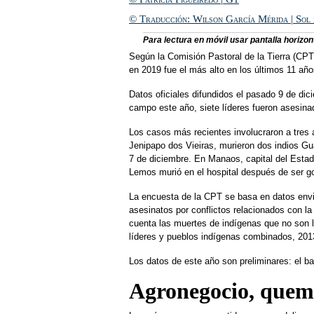
© Traducción: Wilson García Mérida | Sol
Para lectura en móvil usar pantalla horizont
Según la Comisión Pastoral de la Tierra (CPT)
en 2019 fue el más alto en los últimos 11 año
Datos oficiales difundidos el pasado 9 de di
campo este año, siete líderes fueron asesina
Los casos más recientes involucraron a tres 
Jenipapo dos Vieiras, murieron dos indios Gua
7 de diciembre. En Manaos, capital del Esta
Lemos murió en el hospital después de ser g
La encuesta de la CPT se basa en datos envia
asesinatos por conflictos relacionados con la
cuenta las muertes de indígenas que no son 
líderes y pueblos indígenas combinados, 2013
Los datos de este año son preliminares: el bal
Agronegocio, quema