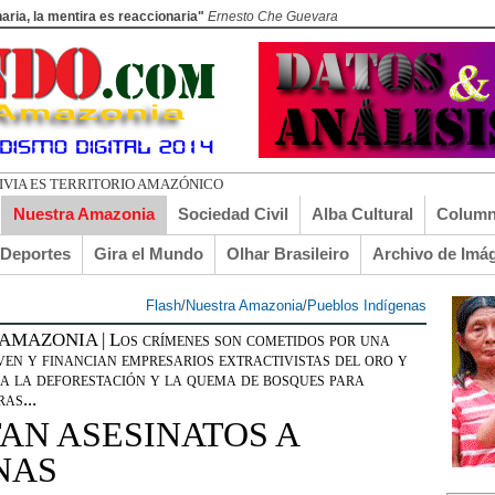
aria, la mentira es reaccionaria"
Ernesto Che Guevara
ADO EL TUR
Nuestra Amazonia
Sociedad Civil
Alba Cultural
Column
lDeportes
Gira el Mundo
Olhar Brasileiro
Archivo de Imá
Flash
/
Nuestra Amazonia
/
Pueblos Indígenas
ZONIA | Los crímenes son cometidos por una
en y financian empresarios extractivistas del oro y
 a la deforestación y la quema de bosques para
as...
AN ASESINATOS A
NAS