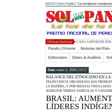
INICIO | Diario Digital |
"La verdad es revolucion
UN LIBERTARIO LLAM
Pando | Oriente
Noticias del País
Editoriales
Datos & Análisis
So
Data:
enero 3, 2020 | 13:17
BALANCE DEL ETNOCIDIO EN LA AMA
delincuencia organizada que promuev
la madera, y por milicias vinculadas
habilitar tierras agrícolas y ganader
BRASIL: AUMENT
LÍDERES INDÍGE