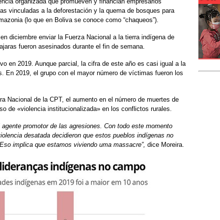
encia organizada que promueven y financian empresarios
icias vinculadas a la deforestación y la quema de bosques para
a Amazonia (lo que en Boliva se conoce como “chaqueos”).
 en diciembre enviar la Fuerza Nacional a la tierra indígena de
ajaras fueron asesinados durante el fin de semana.
 en 2019. Aunque parcial, la cifra de este año es casi igual a la
s. En 2019, el grupo con el mayor número de víctimas fueron los
ra Nacional de la CPT, el aumento en el número de muertes de
so de «violencia institucionalizada» en los conflictos rurales.
 agente promotor de las agresiones. Con todo este momento
 violencia desatada decidieron que estos pueblos indígenas no
. Eso implica que estamos viviendo uma massacre”,
dice Moreira.