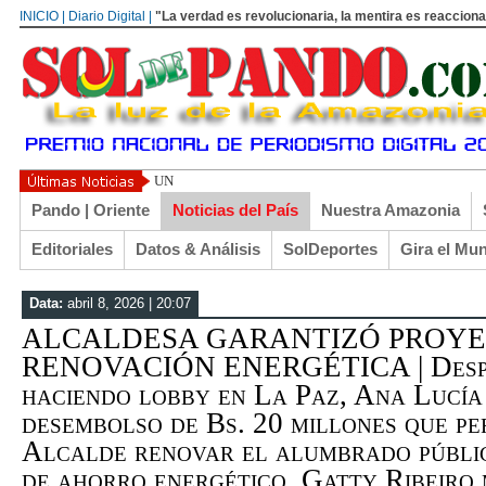
INICIO | Diario Digital |
"La verdad es revolucionaria, la mentira es reacciona
UN LIBERTARIO LLAMADO EL TURI TO
Pando | Oriente
Noticias del País
Nuestra Amazonia
Editoriales
Datos & Análisis
SolDeportes
Gira el Mu
Data:
abril 8, 2026 | 20:07
ALCALDESA GARANTIZÓ PROYE
RENOVACIÓN ENERGÉTICA | Despué
haciendo lobby en La Paz, Ana Lucía
desembolso de Bs. 20 millones que pe
Alcalde renovar el alumbrado públi
de ahorro energético. Gatty Ribeiro