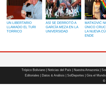
UN LIBERTARIO
ASÍ SE DERROTÓ A
MATKOVIĆ NO
LLAMADO EL TURI
GARCÍA MEZA EN LA
ÚNICO CRUC
TORRICO
UNIVERSIDAD
LA NUEVA CÚ
ENDE
Trópico Boliviano
|
Noticias del País
|
Nuestra Amazonia
|
Soc
Editoriales
|
Datos & Análisis
|
SolDeportes
|
Gira el Mundo
©