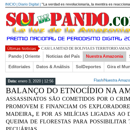
INICIO | Diario Digital |
"La verdad es revolucionaria, la mentira es reacciona
UN LIBERTARIO LLAMADO EL TURI TORRI
Pando | Oriente
Noticias del País
Nuestra Amazonia
Editoriales
Datos & Análisis
SolDeportes
Gira el Mu
Flash
/
Nuestra Amazo
Data:
enero 3, 2020 | 12:56
BALANÇO DO ETNOCÍDIO NA AM
assassinatos são cometidos por o cri
promovem e financiam os exploradores
madeira, e por as milícias ligadas ao
queima de florestas para possibilitar
pecuárias...