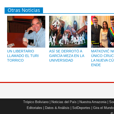
Otras Noticias
UN LIBERTARIO
ASÍ SE DERROTÓ A
MATKOVIĆ NO
LLAMADO EL TURI
GARCÍA MEZA EN LA
ÚNICO CRUC
TORRICO
UNIVERSIDAD
LA NUEVA CÚ
ENDE
Trópico Boliviano
|
Noticias del País
|
Nuestra Amazonia
|
Soc
Editoriales
|
Datos & Análisis
|
SolDeportes
|
Gira el Mundo
©