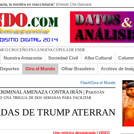
aria, la mentira es reaccionaria"
Ernesto Che Guevara
UERDO
Nuestra Amazonia
Sociedad Civil
Alba Cultural
Column
lDeportes
Gira el Mundo
Olhar Brasileiro
Archivo de Imá
Flash
/
Gira el Mundo
CRIMINAL AMENAZA CONTRA IRÁN | Pakistán
o una tregua de dos semanas para facilitar
DAS DE TRUMP ATERRAN
Una retórica desquiciada | VIDEO