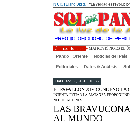
INICIO | Diario Digital |
"La verdad es revolucion
TOÑO ARANÍBAR: REC
Pando | Oriente
Noticias del País
Editoriales
Datos & Análisis
So
Data:
abril 7, 2026 | 16:36
EL PAPA LEÓN XIV CONDENÓ LA 
intenta evitar la matanza proponiend
negociaciones…
LAS BRAVUCONA
AL MUNDO