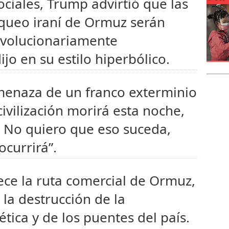
ciales, Trump advirtió que las
oqueo iraní de Ormuz serán
evolucionariamente
jo en su estilo hiperbólico.
amenaza de un franco exterminio
ivilización morirá esta noche,
. No quiero que eso suceda,
currirá”.
ece la ruta comercial de Ormuz,
la destrucción de la
tica y de los puentes del país.