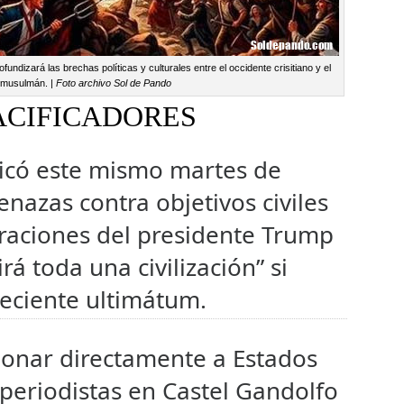
undizará las brechas políticas y culturales entre el occidente crisitiano y el
 musulmán. |
Foto archivo Sol de Pando
ACIFICADORES
ficó este mismo martes de
enazas contra objetivos civiles
laraciones del presidente Trump
á toda una civilización” si
reciente ultimátum.
cionar directamente a Estados
periodistas en Castel Gandolfo