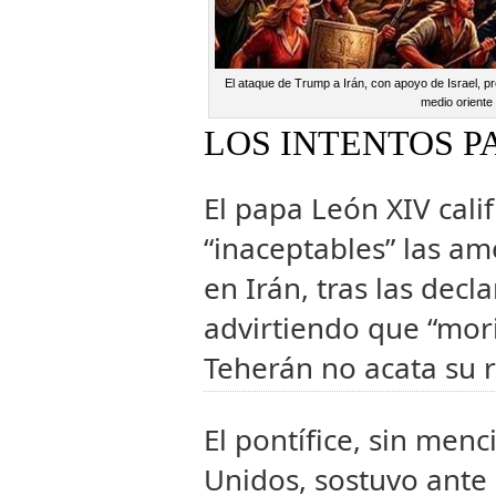
El ataque de Trump a Irán, con apoyo de Israel, prof
medio oriente
LOS INTENTOS P
El papa León XIV cali
“inaceptables” las am
en Irán, tras las dec
advirtiendo que “morir
Teherán no acata su 
El pontífice, sin men
Unidos, sostuvo ante 