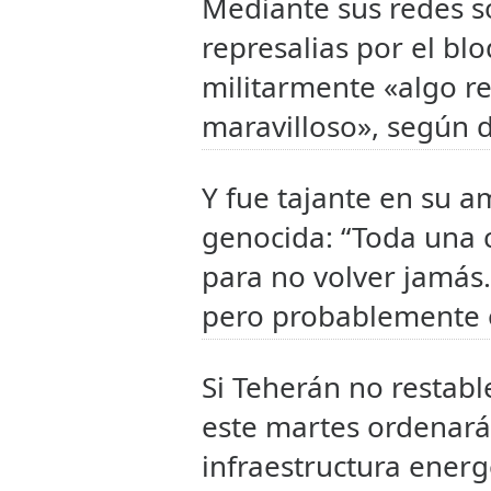
Mediante sus redes so
represalias por el bl
militarmente «algo r
maravilloso», según di
Y fue tajante en su 
genocida: “Toda una c
para no volver jamás
pero probablemente o
Si Teherán no restabl
este martes ordenará 
infraestructura energé