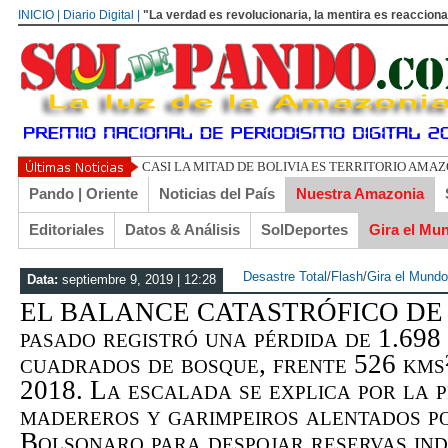
INICIO | Diario Digital |
"La verdad es revolucionaria, la mentira es reacciona
UN L
Pando | Oriente
Noticias del País
Nuestra Amazonia
Editoriales
Datos & Análisis
SolDeportes
Gira el Mu
Desastre Total
/
Flash
/
Gira el Mundo
Data:
septiembre 9, 2019 | 12:28
EL BALANCE CATASTRÓFICO DE A
pasado registró una pérdida de 1.698
cuadrados de bosque, frente 526 kms²
2018. La escalada se explica por la p
madereros y garimpeiros alentados po
Bolsonaro para despojar reservas ind