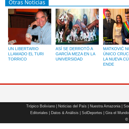
Otras Noticias
UN LIBERTARIO
ASÍ SE DERROTÓ A
MATKOVIĆ NO
LLAMADO EL TURI
GARCÍA MEZA EN LA
ÚNICO CRUC
TORRICO
UNIVERSIDAD
LA NUEVA CÚ
ENDE
Trópico Boliviano
|
Noticias del País
|
Nuestra Amazonia
|
Soc
Editoriales
|
Datos & Análisis
|
SolDeportes
|
Gira el Mundo
©