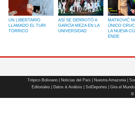
UN LIBERTARIO
ASÍ SE DERROTÓ A
MATKOVIĆ NO
LLAMADO EL TURI
GARCÍA MEZA EN LA
ÚNICO CRUC
TORRICO
UNIVERSIDAD
LA NUEVA CÚ
ENDE
Trópico Boliviano
|
Noticias del País
|
Nuestra Amazonia
|
Soc
Editoriales
|
Datos & Análisis
|
SolDeportes
|
Gira el Mundo
©