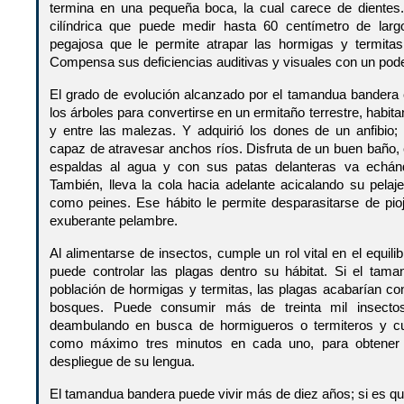
termina en una pequeña boca, la cual carece de dientes
cilíndrica que puede medir hasta 60 centímetro de largo
pegajosa que le permite atrapar las hormigas y termitas
Compensa sus deficiencias auditivas y visuales con un poder
El grado de evolución alcanzado por el tamandua bandera e
los árboles para convertirse en un ermitaño terrestre, habi
y entre las malezas. Y adquirió los dones de un anfibio
capaz de atravesar anchos ríos. Disfruta de un buen baño,
espaldas al agua y con sus patas delanteras va echánd
También, lleva la cola hacia adelante acicalando su pelaj
como peines. Ese hábito le permite desparasitarse de pi
exuberante pelambre.
Al alimentarse de insectos, cumple un rol vital en el equilib
puede controlar las plagas dentro su hábitat. Si el tam
población de hormigas y termitas, las plagas acabarían con
bosques. Puede consumir más de treinta mil insectos
deambulando en busca de hormigueros o termiteros y c
como máximo tres minutos en cada uno, para obtener 
despliegue de su lengua.
El tamandua bandera puede vivir más de diez años; si es que