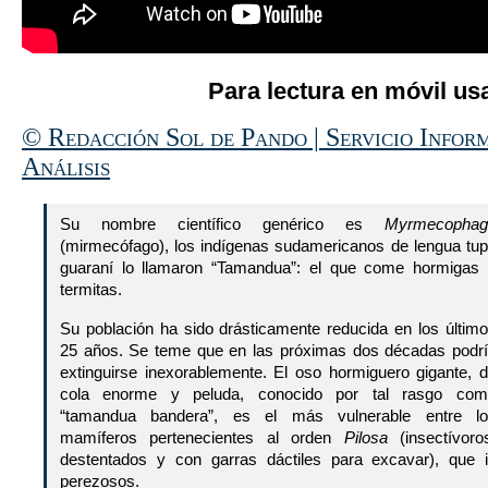
Para lectura en móvil usa
© Redacción Sol de Pando | Servicio Infor
Análisis
Su nombre científico genérico es
Myrmecophag
(mirmecófago), los indígenas sudamericanos de lengua tup
guaraní lo llamaron “Tamandua”: el que come hormigas
termitas.
Su población ha sido drásticamente reducida en los últim
25 años. Se teme que en las próximas dos décadas podr
extinguirse inexorablemente. El oso hormiguero gigante, 
cola enorme y peluda, conocido por tal rasgo com
“tamandua bandera”, es el más vulnerable entre lo
mamíferos pertenecientes al orden
Pilosa
(insectívoro
destentados y con garras dáctiles para excavar), que 
perezosos.