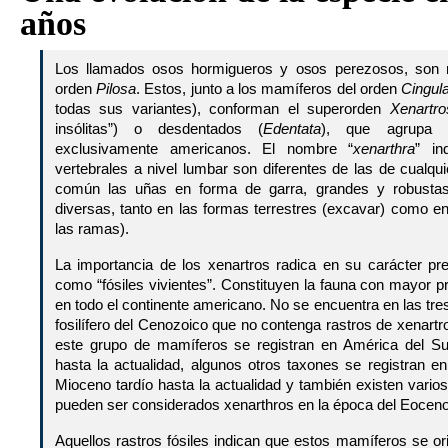
años
Los llamados osos hormigueros y osos perezosos, son m
orden
Pilosa
. Estos, junto a los mamíferos del orden
Cingul
todas sus variantes), conforman el superorden
Xenartro
insólitas”) o desdentados (
Edentata
), que agrupa a
exclusivamente americanos. El nombre “
xenarthra
” in
vertebrales a nivel lumbar son diferentes de las de cualq
común las uñas en forma de garra, grandes y robustas
diversas, tanto en las formas terrestres (excavar) como en
las ramas).
La importancia de los xenartros radica en su carácter pre
como “fósiles vivientes”. Constituyen la fauna con mayor pr
en todo el continente americano. No se encuentra en las tr
fosilífero del Cenozoico que no contenga rastros de xenartr
este grupo de mamíferos se registran en América del Su
hasta la actualidad, algunos otros taxones se registran e
Mioceno tardío hasta la actualidad y también existen varios
pueden ser considerados xenarthros en la época del Eoceno
Aquellos rastros fósiles indican que estos mamíferos se o