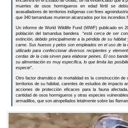
encuentra en el Estado de Goiás, se ha evidenciado que a pa
muertes de osos hormigueros en edad fértil se debí
avasalladores de territorios indígenas con fines agroindustri
que 340 tamanduas murieron alcanzados por los incendios f
Un informe de World Wildlife Fund (WWF) publicado en 20
población del tamandua bandera “
está cerca de ser con
extinción, debido principalmente a la pérdida de su hábitat
carne. Sus huesos y pelos son empleados en el uso de la m
utilizado para confeccionar diversos recipientes y element
cerdas de la cola sirven para elaborar peines. El oso bande
su alimentación es muy específica, lo que limita las posibi
especie
”.
Otro factor dramático de mortalidad es la construcción de 
territorios de su hábitat, carentes de estudios de impacto 
acciones de protección eficaces para la fauna afectada
cantidad de osos hormigueros y otras especies vulnerabl
armadillos, que son atropellados letalmente sobre las flaman