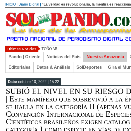
INICIO | Diario Digital |
"La verdad es revolucionaria, la mentira es reacciona
TOÑO ARANÍBAR: RECUERDOS DE COCHABAMBA
Pando | Oriente
Noticias del País
Nuestra Amazonia
Editoriales
Datos & Análisis
SolDeportes
Gira el Mu
Data:
octubre 10, 2022 | 15:22
SUBIÓ EL NIVEL EN SU RIESGO
| Este mamífero que sobrevivió a la 
se halla en la categoría II (apenas v
Convención Internacional de Especi
Científicos brasileños exigen catalo
categoría I como especie en vías de e