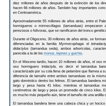
diez millones de años después de la extinción de los din
hacen 66 millones de años. También hay importantes con
en Centroamérica.
Aproximadamente 55 millones de años atrás, entre el Pal
hormigueros o mirmecófagos (tamanduas) empezaron a 
perezosos o folívoras, que se ramificaron del tronco genét
Durante el Oligoceno, 30 millones de años atrás, se forma
diferenciadas en la familia
Myrmecophaga
: el
tetradact
didactylus
(tamandua seda), ambos arborícolas, caracter
parecida a la de los
monos, tejones y guichis
.
En el Mioceno tardío, hacen 10 millones de años, el oso 
oso hormiguero
tridactyla
, es decir el tamandua ba
caracterizado por su cola llena de pelambre que flamea a 
diferencia de tamaño entre ambos tamanduas es la misma
gato doméstico dentro los felinos. El tamandua bandera mi
largo y pesa hasta 41 kilos; mientras el tamandua 
centímetros de largo y pesa un promedio de cinco kilos. 
es mucho más pequeño aún, tiene el tamaño de una ardilla
El tamandua bandera tiene una cabeza chica y un hocico