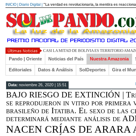
INICIO | Diario Digital |
"La verdad es revolucionaria, la mentira es reacciona
UN LIBERTARIO LL
Pando | Oriente
Noticias del País
Nuestra Amazonia
Editoriales
Datos & Análisis
SolDeportes
Gira el Mu
Data:
noviembre 26, 2020 | 15:51
BAJO RIESGO DE EXTINCIÓN | Tre
se reprodujeron in vitro por primera 
brasileño de Itatiba. El sexo de las c
determinará mediante análisis de 
NACEN CRÍAS DE ARARA 