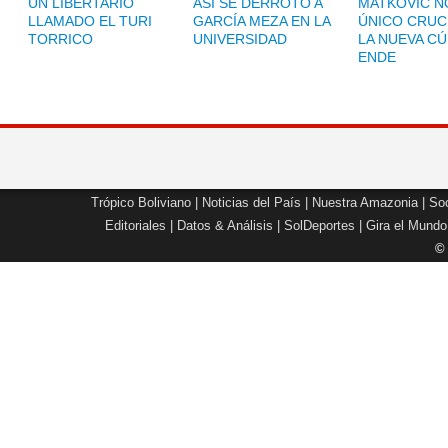
UN LIBERTARIO
ASÍ SE DERROTÓ A
MATKOVIĆ NO
LLAMADO EL TURI
GARCÍA MEZA EN LA
ÚNICO CRUC
TORRICO
UNIVERSIDAD
LA NUEVA CÚ
ENDE
Trópico Boliviano
|
Noticias del País
|
Nuestra Amazonia
|
Soc
Editoriales
|
Datos & Análisis
|
SolDeportes
|
Gira el Mundo
©