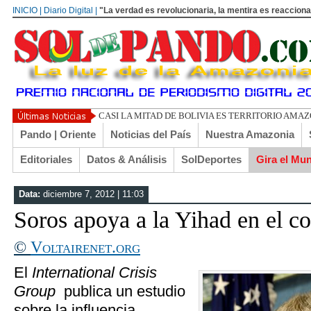
INICIO | Diario Digital |
"La verdad es revolucionaria, la mentira es reacciona
CASI LA MITAD DE BOLIVIA ES TERRITORIO AMA
Pando | Oriente
Noticias del País
Nuestra Amazonia
Editoriales
Datos & Análisis
SolDeportes
Gira el Mu
Data:
diciembre 7, 2012 | 11:03
Soros apoya a la Yihad en el con
©
Voltairenet.org
El
International Crisis
Group
publica un estudio
sobre la influencia