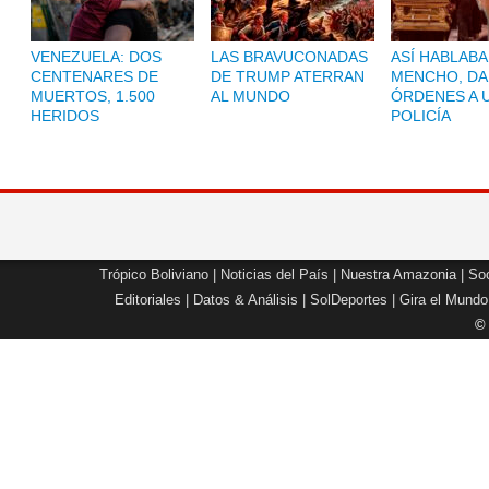
VENEZUELA: DOS
LAS BRAVUCONADAS
ASÍ HABLABA
CENTENARES DE
DE TRUMP ATERRAN
MENCHO, D
MUERTOS, 1.500
AL MUNDO
ÓRDENES A 
HERIDOS
POLICÍA
Trópico Boliviano
|
Noticias del País
|
Nuestra Amazonia
|
Soc
Editoriales
|
Datos & Análisis
|
SolDeportes
|
Gira el Mundo
©