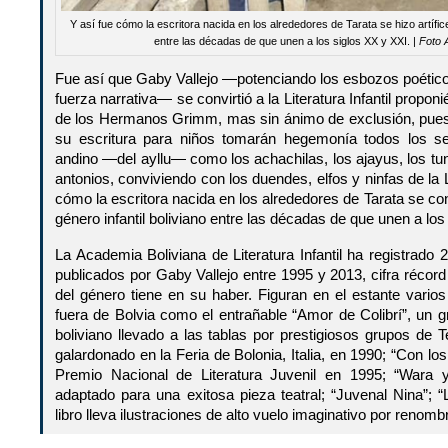
Y así fue cómo la escritora nacida en los alrededores de Tarata se hizo artífice
entre las décadas de que unen a los siglos XX y XXI. |
Foto 
Fue así que Gaby Vallejo —potenciando los esbozos poétic
fuerza narrativa— se convirtió a la Literatura Infantil propon
de los Hermanos Grimm, mas sin ánimo de exclusión, pues e
su escritura para niños tomarán hegemonía todos los 
andino —del ayllu— como los achachilas, los ajayus, los tun
antonios, conviviendo con los duendes, elfos y ninfas de la L
cómo la escritora nacida en los alrededores de Tarata se convi
género infantil boliviano entre las décadas de que unen a los
La Academia Boliviana de Literatura Infantil ha registrado 2
publicados por Gaby Vallejo entre 1995 y 2013, cifra récord
del género tiene en su haber. Figuran en el estante varios
fuera de Bolvia como el entrañable “Amor de Colibrí”, un gr
boliviano llevado a las tablas por prestigiosos grupos de 
galardonado en la Feria de Bolonia, Italia, en 1990; “Con los
Premio Nacional de Literatura Juvenil en 1995; “Wara 
adaptado para una exitosa pieza teatral; “Juvenal Nina”; “
libro lleva ilustraciones de alto vuelo imaginativo por renom