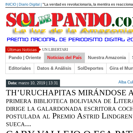
INICIO | Diario Digital |
"La verdad es revolucionaria, la mentira es reacciona
UN LIBERTARIO LLAMADO EL TURI TORRICO
Pando | Oriente
Noticias del País
Nuestra Amazonia
Editoriales
Datos & Análisis
SolDeportes
Gira el Mu
Alba Cul
Data:
marzo 10, 2019 | 13:31
TH’URUCHAPITAS MIRÁNDOSE AL
primera biblioteca boliviana de Liter
dirige la galardonada escritora coc
postulada al Premio Astrid Lindgren
sueca...