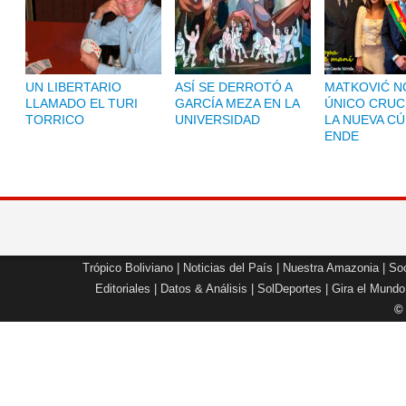
UN LIBERTARIO
ASÍ SE DERROTÓ A
MATKOVIĆ NO
LLAMADO EL TURI
GARCÍA MEZA EN LA
ÚNICO CRUC
TORRICO
UNIVERSIDAD
LA NUEVA CÚ
ENDE
Trópico Boliviano
|
Noticias del País
|
Nuestra Amazonia
|
Soc
Editoriales
|
Datos & Análisis
|
SolDeportes
|
Gira el Mundo
©