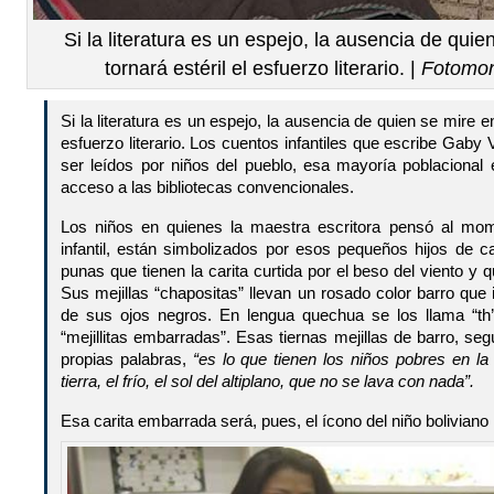
Si la literatura es un espejo, la ausencia de qui
tornará estéril el esfuerzo literario. |
Fotomon
Si la literatura es un espejo, la ausencia de quien se mire en
esfuerzo literario. Los cuentos infantiles que escribe Gaby
ser leídos por niños del pueblo, esa mayoría poblaciona
acceso a las bibliotecas convencionales.
Los niños en quienes la maestra escritora pensó al mom
infantil, están simbolizados por esos pequeños hijos de c
punas que tienen la carita curtida por el beso del viento y q
Sus mejillas “chapositas” llevan un rosado color barro que 
de sus ojos negros. En lengua quechua se los llama “th’
“mejillitas embarradas”. Esas tiernas mejillas de barro, se
propias palabras,
“es lo que tienen los niños pobres en la 
tierra, el frío, el sol del altiplano, que no se lava con nada”.
Esa carita embarrada será, pues, el ícono del niño bolivian