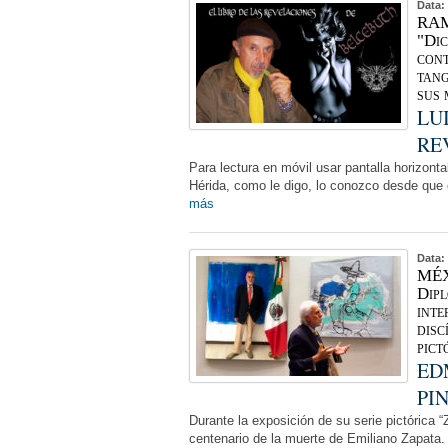
Data:
RAM
"Dic
cont
tang
sus 
LU
RE
Para lectura en móvil usar pantalla horizon
Hérida, como le digo, lo conozco desde que er
más
Data:
MÉX
Dipl
inte
disc
pict
ED
PI
Durante la exposición de su serie pictórica
centenario de la muerte de Emiliano Zapata.