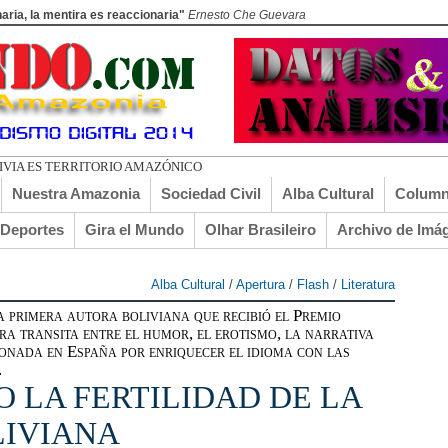
aria, la mentira es reaccionaria"
Ernesto Che Guevara
Nuestra Amazonia
Sociedad Civil
Alba Cultural
Column
lDeportes
Gira el Mundo
Olhar Brasileiro
Archivo de Imá
Alba Cultural
/
Apertura
/
Flash
/
Literatura
imera autora boliviana que recibió el Premio
a transita entre el humor, el erotismo, la narrativa
donada en España por enriquecer el idioma con las
…
O LA FERTILIDAD DE LA
LIVIANA