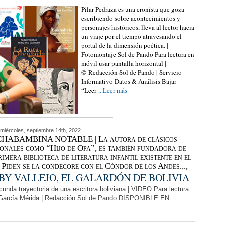
Pilar Pedraza es una cronista que goza
escribiendo sobre acontecimientos y
personajes históricos, lleva al lector hacia
un viaje por el tiempo atravesando el
portal de la dimensión poética. |
Fotomontaje Sol de Pando Para lectura en
móvil usar pantalla horizontal |
© Redacción Sol de Pando | Servicio
Informativo Datos & Análisis Bajar
“Leer
...Leer más
miércoles, septiembre 14th, 2022
HABAMBINA NOTABLE | La autora de clásicos
onales como “Hijo de Opa”, es también fundadora de
rimera biblioteca de literatura infantil existente en el
. Piden se la condecore con el Cóndor de los Andes...,
BY VALLEJO, EL GALARDÓN DE BOLIVIA
cunda trayectoria de una escritora boliviana | VIDEO Para lectura
on García Mérida | Redacción Sol de Pando DISPONIBLE EN