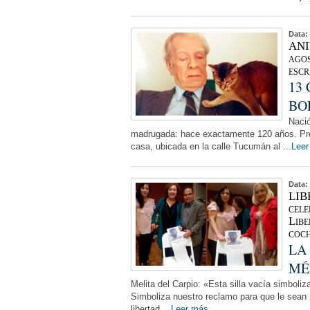
Data:
ANI
agos
escr
13
BO
Nació
madrugada: hace exactamente 120 años. Pre
casa, ubicada en la calle Tucumán al
...Lee
Data:
LIB
cele
Libe
coc
LA
MÉ
Melita del Carpio: «Esta silla vacía simboliz
Simboliza nuestro reclamo para que le sean
libertad
...Leer más