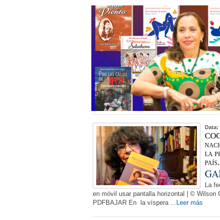
Data:
COC
naci
la p
país
GA
La fe
en móvil usar pantalla horizontal | © Wils
PDFBAJAR En la víspera
...Leer más