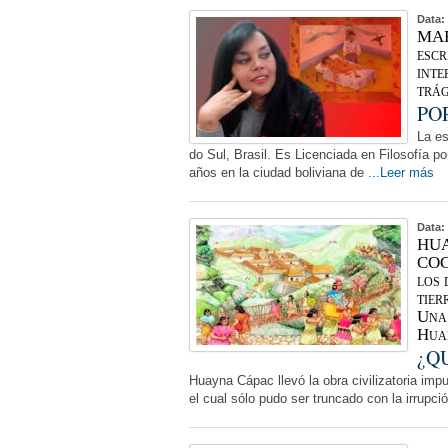
Data:
MAR
escr
inte
trág
PO
La es
do Sul, Brasil. Es Licenciada en Filosofía 
años en la ciudad boliviana de
...Leer más
Data:
HUA
COC
los 
tier
Una 
Hua
¿Q
Huayna Cápac llevó la obra civilizatoria imp
el cual sólo pudo ser truncado con la irrup