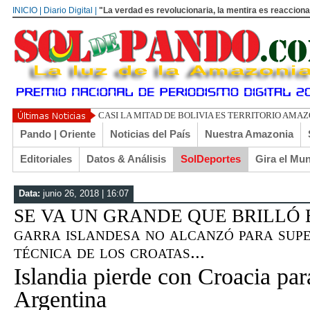
INICIO | Diario Digital |
"La verdad es revolucionaria, la mentira es reacciona
UN LIBERTARIO LLAMA
Pando | Oriente
Noticias del País
Nuestra Amazonia
Editoriales
Datos & Análisis
SolDeportes
Gira el Mu
Data:
junio 26, 2018 | 16:07
SE VA UN GRANDE QUE BRILLÓ E
garra islandesa no alcanzó para sup
técnica de los croatas...
Islandia pierde con Croacia par
Argentina