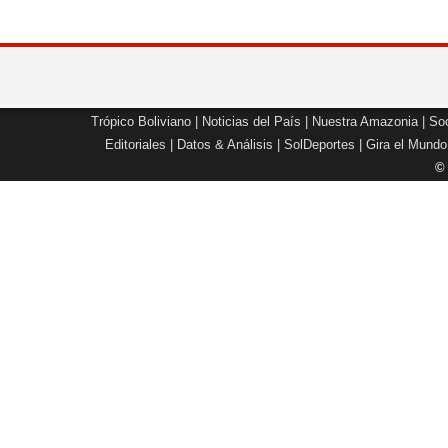
Trópico Boliviano
|
Noticias del País
|
Nuestra Amazonia
|
Soc
Editoriales
|
Datos & Análisis
|
SolDeportes
|
Gira el Mundo
©