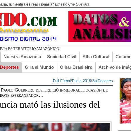
aria, la mentira es reaccionaria"
Ernesto Che Guevara
Nuestra Amazonia
Sociedad Civil
Alba Cultural
Column
lDeportes
Gira el Mundo
Olhar Brasileiro
Archivo de Imá
Full Fútbol
/
Rusia 2018
/
SolDeportes
o Guerrero desperdició inmejorable ocasión de
empate esperanzador…
ncia mató las ilusiones del