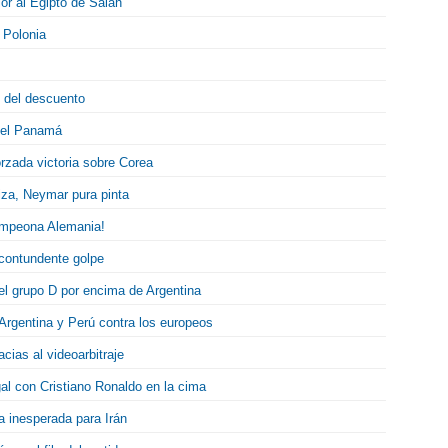
or al Egipto de Salah
 Polonia
o del descuento
ovel Panamá
rzada victoria sobre Corea
uiza, Neymar pura pinta
campeona Alemania!
 contundente golpe
el grupo D por encima de Argentina
 Argentina y Perú contra los europeos
cias al videoarbitraje
l con Cristiano Ronaldo en la cima
a inesperada para Irán