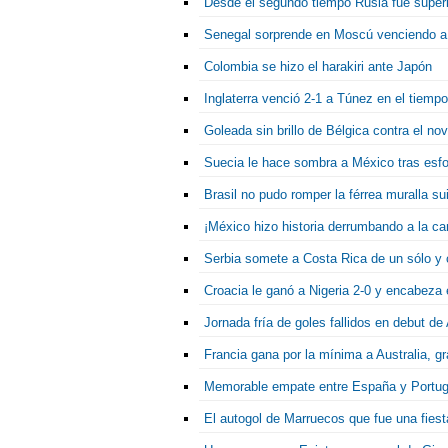
Desde el segundo tiempo Rusia fue superi
Senegal sorprende en Moscú venciendo a
Colombia se hizo el harakiri ante Japón
Inglaterra venció 2-1 a Túnez en el tiemp
Goleada sin brillo de Bélgica contra el n
Suecia le hace sombra a México tras esfo
Brasil no pudo romper la férrea muralla s
¡México hizo historia derrumbando a la 
Serbia somete a Costa Rica de un sólo y
Croacia le ganó a Nigeria 2-0 y encabeza 
Jornada fría de goles fallidos en debut de
Francia gana por la mínima a Australia, gra
Memorable empate entre España y Portuga
El autogol de Marruecos que fue una fiest