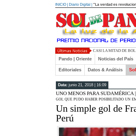
INICIO | Diario Digital |
"La verdad es revolucion
UN LIBERTARI
Pando | Oriente
Noticias del País
Editoriales
Datos & Análisis
So
Data:
junio 21, 2018 | 16:09
UNO MENOS PARA SUDAMÉRICA | Paol
gol que pudo haber posibilitado un 
Un simple gol de Fra
Perú