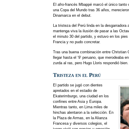
El afro-francés Mbappé marcó el único tanto d
una Copa del Mundo tras 36 años, merecieron
Dinamarca en el debut.
La tristeza del Perú linda en la desgarradora
mantenga viva la ilusión de pasar a las Octa
el minuto 30 del partido, y estuvo en los pi
Francia y no pudo concretar.
Tras una buena combinación entre Christian Cu
llegar hasta el ‘9’ peruano, que merodeaba e
zurda al ras, pero Hugo Lloris respondió bien.
Tristeza en el Perú
El partido se jugó con dientes
apretados en el estadio de
Ekaterimburgo, una ciudad en los
confines entre Asia y Europa.
Mientras tanto, en Lima miles de
hinchas alentaron a la selección. En
la Plaza de Armas, en la Alianza
Francesa y diversos colegios, el
juego vivió con nervios y emoción.