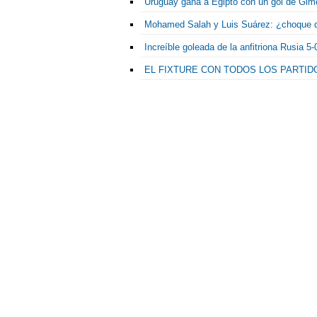
Uruguay gana a Egipto con un gol de Gimén
Mohamed Salah y Luis Suárez: ¿choque de
Increíble goleada de la anfitriona Rusia 5
EL FIXTURE CON TODOS LOS PARTID