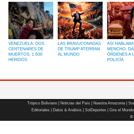
VENEZUELA: DOS
LAS BRAVUCONADAS
ASÍ HABLABA
CENTENARES DE
DE TRUMP ATERRAN
MENCHO, D
MUERTOS, 1.500
AL MUNDO
ÓRDENES A 
HERIDOS
POLICÍA
Trópico Boliviano
|
Noticias del País
|
Nuestra Amazonia
|
Soc
Editoriales
|
Datos & Análisis
|
SolDeportes
|
Gira el Mundo
©