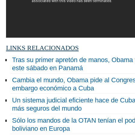
LINKS RELACIONADOS
Tras su primer apretón de manos, Obama 
este sábado en Panamá
Cambia el mundo, Obama pide al Congres
embargo económico a Cuba
Un sistema judicial eficiente hace de Cub
más seguros del mundo
Sólo los mandos de la OTAN tenían el pod
boliviano en Europa