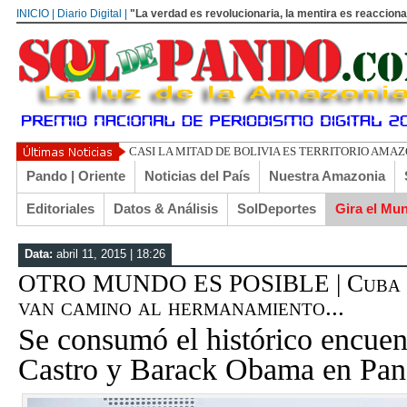
INICIO | Diario Digital |
"La verdad es revolucionaria, la mentira es reacciona
UN LIBERTARIO LLAMADO EL T
Pando | Oriente
Noticias del País
Nuestra Amazonia
Editoriales
Datos & Análisis
SolDeportes
Gira el Mu
Data:
abril 11, 2015 | 18:26
OTRO MUNDO ES POSIBLE | Cuba y
van camino al hermanamiento...
Se consumó el histórico encuen
Castro y Barack Obama en Pa