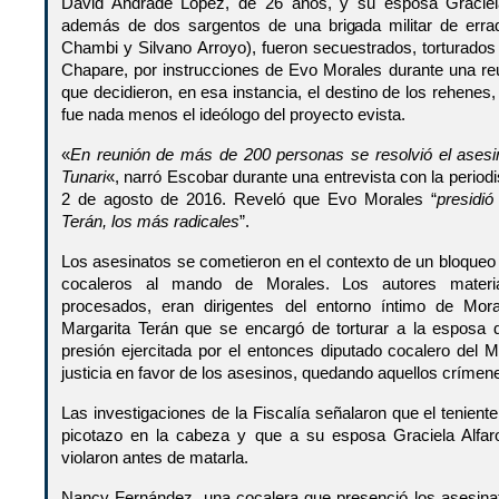
David Andrade López, de 26 años, y su esposa Graciel
además de dos sargentos de una brigada militar de errad
Chambi y Silvano Arroyo), fueron secuestrados, torturados
Chapare, por instrucciones de Evo Morales durante una reu
que decidieron, en esa instancia, el destino de los rehene
fue nada menos el ideólogo del proyecto evista.
«
En reunión de más de 200 personas se resolvió el asesin
Tunari
«, narró Escobar durante una entrevista con la period
2 de agosto de 2016. Reveló que Evo Morales “
presidió
Terán, los más radicales
”.
Los asesinatos se cometieron en el contexto de un bloqueo
cocaleros al mando de Morales. Los autores material
procesados, eran dirigentes del entorno íntimo de Mor
Margarita Terán que se encargó de torturar a la esposa d
presión ejercitada por el entonces diputado cocalero del 
justicia en favor de los asesinos, quedando aquellos críme
Las investigaciones de la Fiscalía señalaron que el tenien
picotazo en la cabeza y que a su esposa Graciela Alfaro
violaron antes de matarla.
Nancy Fernández, una cocalera que presenció los asesinato