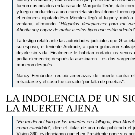
fueron custodiados en la casa de Margarita Terán, dato cor
y luego conducidos a una carceleta sindical donde fueron e
el entonces diputado Evo Morales llegó al lugar y miró 
ventana, afirmando: “
Háganlos desaparecer para mi vuel
Ahorita soy capaz de matar a estos tipos que están adentro
”
La testigo relató ante las autoridades judiciales que Graciela
su esposo, el teniente Andrade, a quien golpearon salva
dejarle sin vida. Finalmente le habrían cortado los senos 
pedía clemencia; después la asesinaron. Los dos sargentos
murieron después.
Nancy Fernández recibió amenazas de muerte contra ella
retractarse y el caso fue cerrado “por falta de pruebas”.
LA INDOLENCIA DE UN SI
LA MUERTE AJENA
“
En medio del luto por las muertes en Llallagua, Evo Morales
como candidato
”, dice el titular de una nota publicada el j
Visión 360, evidenciando que el ex Presidente pone sus an