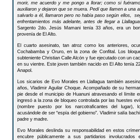
morir, me acuerdo y me pongo a llorar; como si fuéramos
auxiliaron y dejaron que se muera. Pedí que llamen a una 
salvarlo a él, llamaron pero no había paso según ellos, s
enfrentamientos más adelante, antes de llegar a Llallagua 
Sargento 2do. Jesús Mamani tenía 33 años, era un bo
provenía de El Alto.
El cuarto asesinato, tan atroz como los anteriores, ocur
Cochabamba y Oruro, en la zona de Confital. Los bloque
subteniente Christian Calle Alcón y fue ejecutado con un ca
en su vientre. Este joven también nacido en El Alto tenía 2
Anapol.
Los sicarios de Evo Morales en Llallagua también asesin
años, Vladimir Aguilar Choque. Acompañado de su herma
pie desde el municipio de Huanuni atravesando el límite 
ingresó a la zona de bloqueo controlada por las huestes evi
(nombre puesto por los narcotraficantes del lugar), l
acusándole de ser “espía del gobierno”. Vladimir salía bachi
padre y madre.
Evo Morales deslinda su responsabilidad en estos crím
encubre públicamente a sus partidarios involucrados 