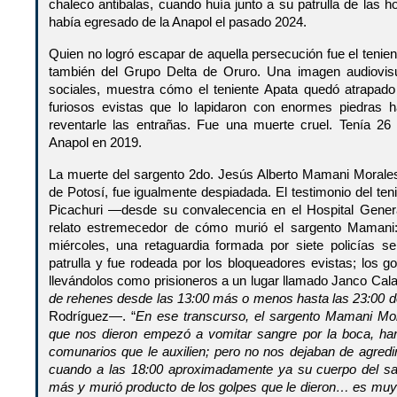
chaleco antibalas, cuando huía junto a su patrulla de las h
había egresado de la Anapol el pasado 2024.
Quien no logró escapar de aquella persecución fue el tenien
también del Grupo Delta de Oruro. Una imagen audiovisu
sociales, muestra cómo el teniente Apata quedó atrapad
furiosos evistas que lo lapidaron con enormes piedras ha
reventarle las entrañas. Fue una muerte cruel. Tenía 26
Anapol en 2019.
La muerte del sargento 2do. Jesús Alberto Mamani Morale
de Potosí, fue igualmente despiadada. El testimonio del te
Picachuri —desde su convalecencia en el Hospital Gen
relato estremecedor de cómo murió el sargento Mamani:
miércoles, una retaguardia formada por siete policías 
patrulla y fue rodeada por los bloqueadores evistas; los g
llevándolos como prisioneros a un lugar llamado Janco Calan
de rehenes desde las 13:00 más o menos hasta las 23:00 d
Rodríguez—. “
En ese transcurso, el sargento Mamani Mor
que nos dieron empezó a vomitar sangre por la boca, har
comunarios que le auxilien; pero no nos dejaban de agredir 
cuando a las 18:00 aproximadamente ya su cuerpo del sar
más y murió producto de los golpes que le dieron… es muy 