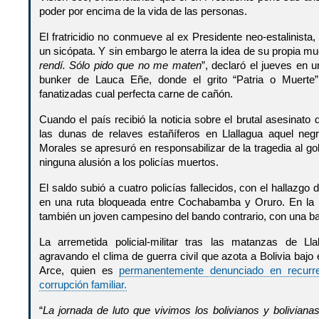
poder por encima de la vida de las personas.
El fratricidio no conmueve al ex Presidente neo-estalinista
un sicópata. Y sin embargo le aterra la idea de su propia mue
rendí. Sólo pido que no me maten
”, declaró el jueves en u
bunker de Lauca Eñe, donde el grito “Patria o Muerte
fanatizadas cual perfecta carne de cañón.
Cuando el país recibió la noticia sobre el brutal asesinato 
las dunas de relaves estañíferos en Llallagua aquel neg
Morales se apresuró en responsabilizar de la tragedia al go
ninguna alusión a los policías muertos.
El saldo subió a cuatro policías fallecidos, con el hallazgo
en una ruta bloqueada entre Cochabamba y Oruro. En la 
también un joven campesino del bando contrario, con una b
La arremetida policial-militar tras las matanzas de Ll
agravando el clima de guerra civil que azota a Bolivia bajo
Arce, quien es
permanentemente denunciado en recurr
corrupción familiar.
“
La jornada de luto que vivimos los bolivianos y boliviana