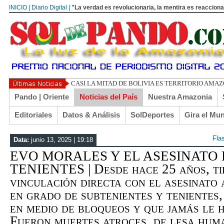
INICIO | Diario Digital |
"La verdad es revolucionaria, la mentira es reacciona
UN LIBERTARIO LLAMADO EL TURI
Pando | Oriente
Noticias del País
Nuestra Amazonia
Editoriales
Datos & Análisis
SolDeportes
Gira el Mu
Fla
Data:
junio 13, 2025 | 19:18
EVO MORALES Y EL ASESINATO 
TENIENTES | Desde hace 25 años, ti
vinculación directa con el asesinato 
en grado de subtenientes y tenientes
en medio de bloqueos y que jamás le 
Fueron muertes atroces, de lesa hu