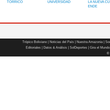
TORRICO
UNIVERSIDAD
LA NUEVA CÚ
ENDE
Trópico Boliviano
|
Noticias del País
|
Nuestra Amazonia
|
Soc
Editoriales
|
Datos & Análisis
|
SolDeportes
|
Gira el Mundo
©