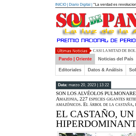
INICIO | Diario Digital |
"La verdad es revolucion
UN LIBERTARIO LLAMA
Pando | Oriente
Noticias del País
Editoriales
Datos & Análisis
So
Data:
marzo 20, 2023 | 13:22
SON LOS ALVÉOLOS PULMONARES DEL
Amazonia, 227 especies gigantes ret
amazónicos. El árbol de la castaña,
EL CASTAÑO, UN
HIPERDOMINAN