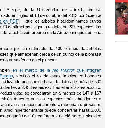
er Steege, de la Universidad de Urtrech, precisó
icado en inglés el 18 de octubre del 2013 por Science
to en PDF
)— que los árboles hiperdominantes cuyos
70 centímetros, llegan a un total de 227 especies, las
al de la población arbórea en la Amazonia que contiene
rmado por un estimado de 400 billones de árboles
pecies que almacenan cerca de un quinto de la biomasa
rbono atmosférico en el planeta.
también
en el marco de la
red Rainfor
que integran
 Europa
, verificó el rol de estos árboles en bosques
a, utilizando una amplia base de datos de más de 500
ndientes a 3.458 especies. Tras el análisis estadístico
productividad se concentran en al menos de 147 a 167
 también muestra que las especies más abundantes o
lacionales no necesariamente almacenan o procesan
n árbol hiperdominante puede concentrar hasta 3.000
uno pequeño de 10 centímetros de diámetro, coinciden