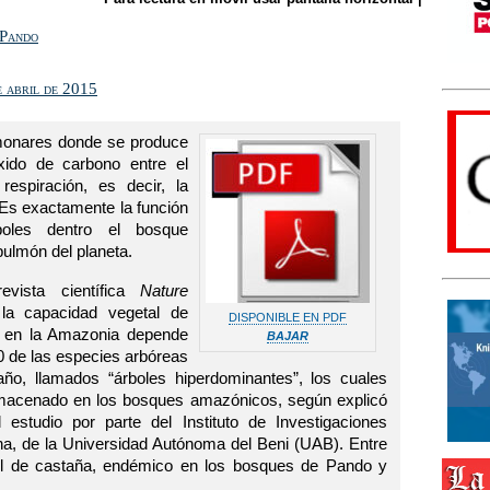
 Pando
e abril de 2015
lmonares donde se produce
xido de carbono entre el
espiración, es decir, la
. Es exactamente la función
oles dentro el bosque
pulmón del planeta.
evista científica
Nature
la capacidad vegetal de
DISPONIBLE EN PDF
a en la Amazonia depende
BAJAR
 de las especies arbóreas
ño, llamados “árboles hiperdominantes”, los cuales
lmacenado en los bosques amazónicos, según explicó
 estudio por parte del Instituto de Investigaciones
na, de la Universidad Autónoma del Beni (UAB). Entre
bol de castaña, endémico en los bosques de Pando y