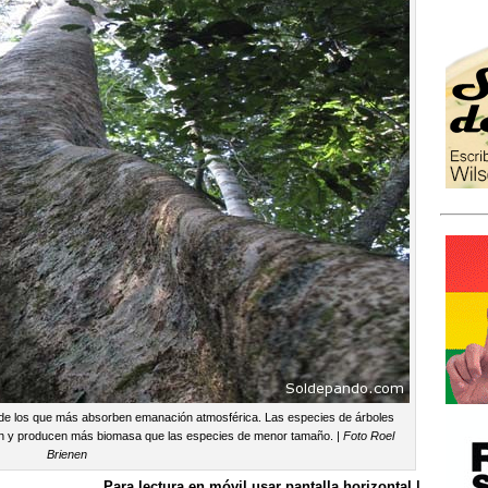
 de los que más absorben emanación atmosférica. Las especies de árboles
n y producen más biomasa que las especies de menor tamaño. |
Foto Roel
Brienen
Para lectura en móvil usar pantalla horizontal |