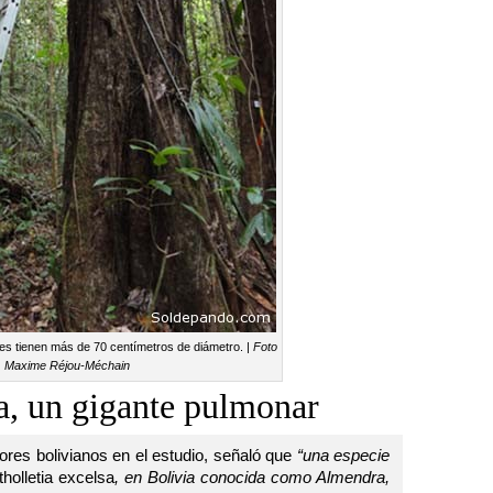
es tienen más de 70 centímetros de diámetro. |
Foto
Maxime Réjou-Méchain
ña, un gigante pulmonar
ores bolivianos en el estudio, señaló que
“una especie
tholletia excelsa
, en Bolivia conocida como Almendra,