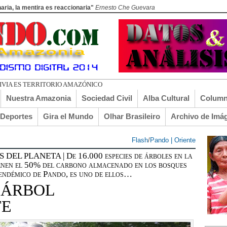
aria, la mentira es reaccionaria"
Ernesto Che Guevara
DO EL TURI TO
Nuestra Amazonia
Sociedad Civil
Alba Cultural
Column
lDeportes
Gira el Mundo
Olhar Brasileiro
Archivo de Imá
Flash
/
Pando | Oriente
 PLANETA | De 16.000 especies de árboles en la
ienen el 50% del carbono almacenado en los bosques
 endémico de Pando, es uno de ellos…
 ÁRBOL
TE