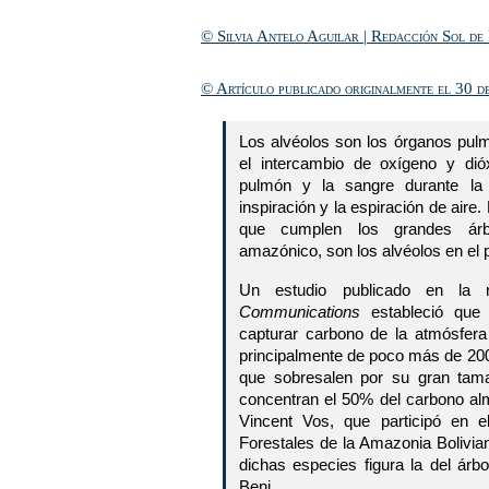
© Silvia Antelo Aguilar | Redacción Sol de
© Artículo publicado originalmente el 30 d
Los alvéolos son los órganos pu
el intercambio de oxígeno y dió
pulmón y la sangre durante la r
inspiración y la espiración de aire
que cumplen los grandes árb
amazónico, son los alvéolos en el 
Un estudio publicado en la r
Communications
estableció que 
capturar carbono de la atmósfer
principalmente de poco más de 200
que sobresalen por su gran tama
concentran el 50% del carbono a
Vincent Vos, que participó en el
Forestales de la Amazonia Bolivia
dichas especies figura la del ár
Beni.