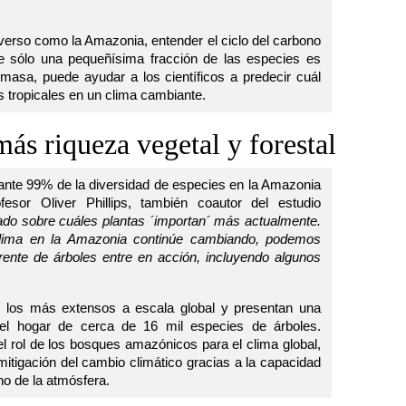
verso como la Amazonia, entender el ciclo del carbono
e sólo una pequeñísima fracción de las especies es
omasa, puede ayudar a los científicos a predecir cuál
s tropicales en un clima cambiante.
ás riqueza vegetal y forestal
tante 99% de la diversidad de especies en la Amazonia
fesor Oliver Phillips, también coautor del estudio
jado sobre cuáles plantas ´importan´ más actualmente.
lima en la Amazonia continúe cambiando, podemos
rente de árboles entre en acción, incluyendo algunos
los más extensos a escala global y presentan una
o el hogar de cerca de 16 mil especies de árboles.
el rol de los bosques amazónicos para el clima global,
 mitigación del cambio climático gracias a la capacidad
no de la atmósfera.