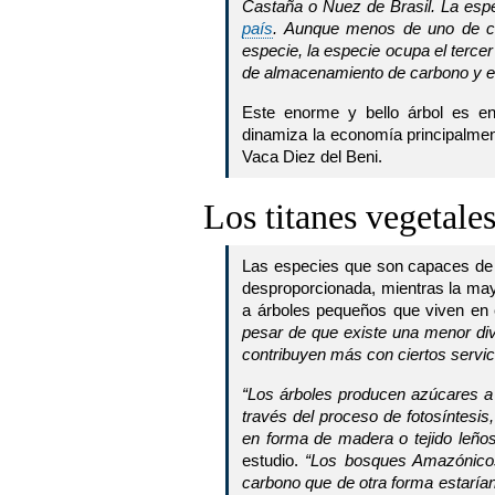
Castaña o Nuez de Brasil. La esp
país
. Aunque menos de uno de ca
especie, la especie ocupa el terce
de almacenamiento de carbono y el
Este enorme y bello árbol es en
dinamiza la economía principalmen
Vaca Diez del Beni.
Los titanes vegetale
Las especies que son capaces de 
desproporcionada, mientras la may
a árboles pequeños que viven en e
pesar de que existe una menor div
contribuyen más con ciertos servi
“Los árboles producen azúcares a p
través del proceso de fotosíntes
en forma de madera o tejido leños
estudio.
“Los bosques Amazónicos
carbono que de otra forma estarían