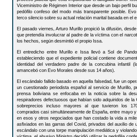
Viceministro de Régimen Interior que desde un bajo perfil bu
pedófilo confeso del modo más transparente posible. Evo
terco silencio sobre su actual relación marital basada en el e
El pasado viernes, Arturo Murillo propició la difusión, desd
que pretendía involucrar al padre de la víctima con el narcotr
los hechos, según desmintió el propio Issa.
El entredicho entre Murillo e Issa llevó a Sol de Pan
estableciendo que el expediente policial contiene documen
identidad del verdadero padre de la concubina infantil 
amancebó con Evo Morales desde sus 14 años).
El escándalo fallido basado en aquella falsedad, fue un ope
un cuestionado periodista español al servicio de Murillo, 
prensa boliviana se enfocaba en la noticia sobre la des
respiradores defectuosos que habían sido adquiridos de la 
sobreprecios incluso mayores al que tuvieron los 17
comprados casi simultáneamente de España, entre mayo y ju
en esos y otros negociados que han costado la vida a mile
asfixiados en las garras del Covid, privados del auxilio de
escándalo con una torpe manipulación mediática y violand
víctima, el abusivo Ministro decidió utilizar la pedofilia 