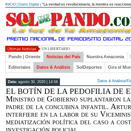
INICIO | Diario Digital |
"La verdad es revolucionaria, la mentira es reacciona
UN LIBERTARIO LLAMADO EL TURI TORRICO
Pando | Oriente
Noticias del País
Nuestra Amazonia
Editoriales
Datos & Análisis
SolDeportes
Gira el Mu
Datos & Análisis
/
Fl
Data:
agosto 30, 2020 | 14:56
EL BOTÍN DE LA PEDOFILIA DE EV
Ministro de Gobierno suplantaron la
padre de la concubina infantil. Artu
interfiere en la labor de su Vicemini
mediatización política del caso a cos
investigación policial…