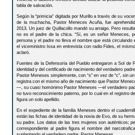
tabla de salvación.
Según la “primicia” digitada por Murillo a través de su voc
de la muchacha, Pastor Meneces Acuña, fue aprehendido
2013. Un juez de Quillacollo mandó su arraigo. Pero resu
no es el padre de la chica. “Sí, es un señor Meneces, 
persona y el padre no lleva el nombre que está circulando 
el viceministro Issa en entrevista con radio Fides, el mis
aclaró.
Fuentes de la Defensoría del Pueblo entregaron a Sol de 
identidad y del certificado de nacimiento del verdadero padr
Pastor Meneses simplemente, con “s” en vez de “c”, sin un
registra con el mismo año de nacimiento que Pastor Menec
—, su cuasi homónimo Pastor Meneses —el verdadero pad
no tuvo reconocimiento paterno, por lo cual en el registro d
figura un solo apellido.
En el expediente de la familia Meneses dentro el cuadernillo
están las fichas de identidad de la novia de Evo, de su he
su padre. Los datos de las tres mujeres son auténticos; pe
correspondiente al padre figura el nombre del narcotraf
suplantando al verdadero padre, Pastor Meneses.