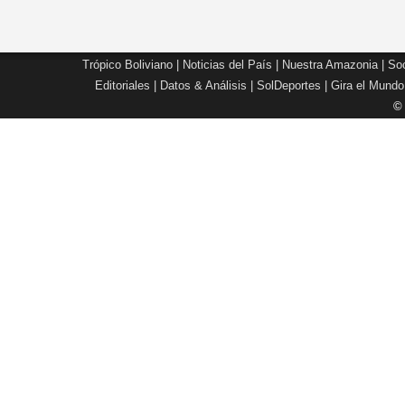
Trópico Boliviano
|
Noticias del País
|
Nuestra Amazonia
|
Soc
Editoriales
|
Datos & Análisis
|
SolDeportes
|
Gira el Mundo
©