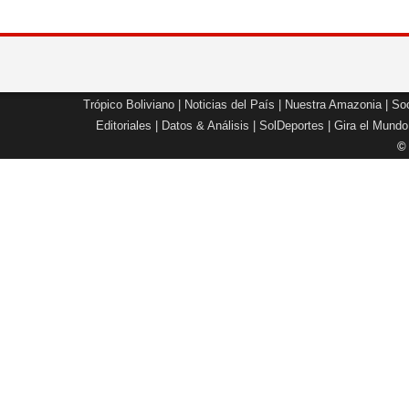
Trópico Boliviano
|
Noticias del País
|
Nuestra Amazonia
|
Soc
Editoriales
|
Datos & Análisis
|
SolDeportes
|
Gira el Mundo
©