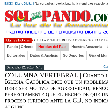
INICIO | Diario Digital |
"La verdad es revolucionaria, la mentira es reacciona
UN LIBERTARIO LLAMADO
Pando | Oriente
Noticias del País
Nuestra Amazonia
Editoriales
Datos & Análisis
SolDeportes
Gira el Mu
Ca
Data:
julio 12, 2015 | 5:43
COLUMNA VERTEBRAL | Cuando la 
Iglesia Católica dice que un problem
debe ser motivo de agresividad, renco
perfectamente que el hecho de que un 
proceso jurídico ante la CIJ, no indi
alguno...