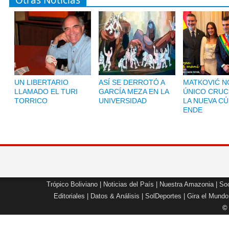
Otras Noticias
UN LIBERTARIO
ASÍ SE DERROTÓ A
MATKOVIĆ NO
LLAMADO EL TURI
GARCÍA MEZA EN LA
ÚNICO CRUC
TORRICO
UNIVERSIDAD
LA NUEVA CÚ
ENDE
Trópico Boliviano
|
Noticias del País
|
Nuestra Amazonia
|
Soc
Editoriales
|
Datos & Análisis
|
SolDeportes
|
Gira el Mundo
©