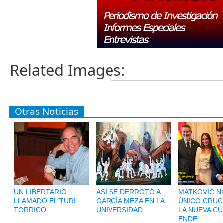
Related Images:
Otras Noticias
UN LIBERTARIO
ASÍ SE DERROTÓ A
MATKOVIĆ NO
LLAMADO EL TURI
GARCÍA MEZA EN LA
ÚNICO CRUC
TORRICO
UNIVERSIDAD
LA NUEVA CÚ
ENDE