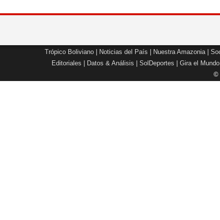
Trópico Boliviano
|
Noticias del País
|
Nuestra Amazonia
|
Soc
Editoriales
|
Datos & Análisis
|
SolDeportes
|
Gira el Mundo
©