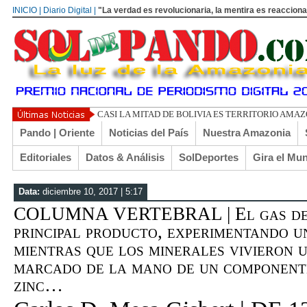
INICIO | Diario Digital |
"La verdad es revolucionaria, la mentira es reacciona
UN LIBERTAR
Pando | Oriente
Noticias del País
Nuestra Amazonia
Editoriales
Datos & Análisis
SolDeportes
Gira el Mu
Data:
diciembre 10, 2017 | 5:17
COLUMNA VERTEBRAL | El gas dejó
principal producto, experimentando u
mientras que los minerales vivieron 
marcado de la mano de un componente
zinc…