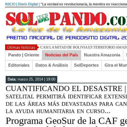
INICIO | Diario Digital |
"La verdad es revolucionaria, la mentira es reacciona
Pando | Oriente
Noticias del País
Nuestra Amazonia
Editoriales
Datos & Análisis
SolDeportes
Gira el Mu
Data:
marzo 25, 2014 | 19:00
CUANTIFICANDO EL DESASTRE | L
satelital permitirá identificar extens
de las áreas más devastadas para can
la ayuda humanitaria en curso...
Programa GeoSur de la CAF g