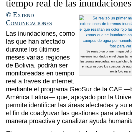
tiempo real de las inundaciones
© Extend
Comunicaciones
Las inundaciones, como
las que han afectado
durante los últimos
Se realizó un primer mapa del p
meses varias regiones
terrenos inundados en el departamen
las zonas anegadas; en azul claro 
de Bolivia, podrán ser
en azul oscuro los cuerpos de ag
monitoreadas en tiempo
en la foto para
real a través de internet,
mediante el programa
GeoSur
de la
CAF —ba
América Latina— que, apoyado por la Unive
permite identificar las áreas afectadas y su 
el fin de coadyuvar las gestiones para atend
manera proactiva y canalizar ayuda humanita