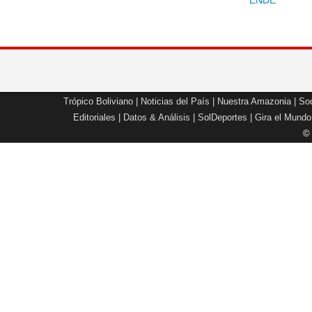
ENDE
Trópico Boliviano
|
Noticias del País
|
Nuestra Amazonia
|
Soc
Editoriales
|
Datos & Análisis
|
SolDeportes
|
Gira el Mundo
©