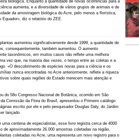
ira biológica. Enquanto a quantidade de novas ocorrências para a
iência aumenta, e a diversidade de vários grupos de animais e de
sidade da amostragem biológica do Acre, pelo menos a florística,
 Equador», diz o relatório do ZEE.
 plantas aumentou significativamente desde 1999, a quantidade de
dos, consequentemente, também aumentou. O aumento
mente taxonômicos, em muitos casos não reflete uma melhora
uma vez que, na maioria das vezes, o tempo entre as coletas e a
ongo. «O descobrimento de espécies novas para a ciência e os
amílias nunca encontradas no Acre anteriormente, reflete a riqueza
ativos sobre quais regiões do Estado merecem mais atenção e
pou do 58o Congresso Nacional de Botânica, ocorrido em São
da Comissão da Flora do Brasil, apresentou o Primeiro catálogo
páginas escrito por ele e pelo pesquisador Douglas Daly, do Jardim
ser lançado.
uma centena de especialistas, esse livro registra cerca de 4000
so de aproximadamente 26.000 amostras coletadas na região,
plantas coletadas no Acre, uma representa um novo registro para o