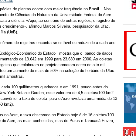
do Acre
pécies de plantas ocorre com maior frequência no Brasil. Nos
ento de Ciências da Natureza da Universidade Federal do Acre
ara a ciência. «Aqui, ao contrário de outras regiões, o registro de
 crescimento», afirmou Marcos Silveira, pesquisador da Ufac,
ília (UnB).
úmero de registros encontra-se estável ou reduzindo a cada ano.
 Ecológico-Econômico do Estado mostra que o banco de dados
umentando de 13.642 em 1999 para 23.680 em 2006. As coletas
rangeiros que colaboram no projeto somaram cerca de oito mil
tou um aumento de mais de 50% na coleção do herbário da Ufac.
 mil amostras.
m cada 100 quilômetros quadrados e em 1991, pouco antes do
New York Botanic Garden, esse valor era de 4,5 coletas/100 km2.
convênio, a taxa de coleta para o Acre revelava uma média de 13
50 km2).
os no Acre, a taxa observada no Estado hoje é de 16 coletas/100
 do Acre, as mais conhecidas, e as do Purus e Tarauacá-Envira,