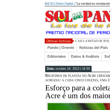
INICIO | Diario Digital |
"La verdad es revolucion
UN LIBER
Pando | Oriente
Noticias del País
Editoriales
Datos & Análisis
So
Data:
octubre 18, 2013 | 16:55
Registros de plantas no Acre cresce
acreana: a cada cinco coletas, uma é
Esforço para a colet
Acre é um dos maior