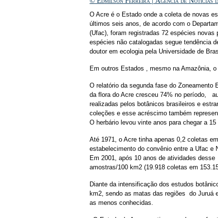
© Edmilson Ferreira | Agência de Notícias 
O Acre é o Estado onde a coleta de novas es
últimos seis anos, de acordo com o Departam
(Ufac), foram registradas 72 espécies novas p
espécies não catalogadas segue tendência de
doutor em ecologia pela Universidade de Bras
Em outros Estados , mesmo na Amazônia, o n
O relatório da segunda fase do Zoneamento
da flora do Acre cresceu 74% no período, a
realizadas pelos botânicos brasileiros e est
coleções e esse acréscimo também represen
O herbário levou vinte anos para chegar a 15
Até 1971, o Acre tinha apenas 0,2 coletas e
estabelecimento do convênio entre a Ufac e 
Em 2001, após 10 anos de atividades desse 
amostras/100 km2 (19.918 coletas em 153.1
Diante da intensificação dos estudos botânic
km2, sendo as matas das regiões do Juruá e
as menos conhecidas.