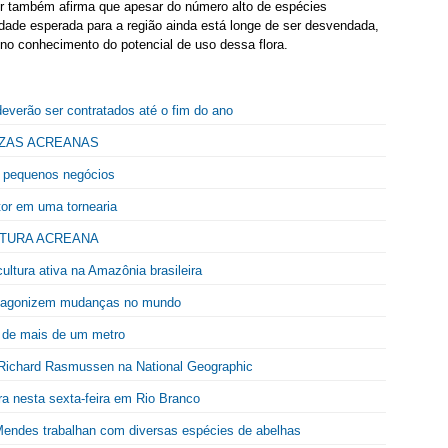
or também afirma que apesar do número alto de espécies
dade esperada para a região ainda está longe de ser desvendada,
no conhecimento do potencial de uso dessa flora.
deverão ser contratados até o fim do ano
EZAS ACREANAS
 pequenos negócios
tor em uma tornearia
LTURA ACREANA
ltura ativa na Amazônia brasileira
otagonizem mudanças no mundo
 de mais de um metro
 Richard Rasmussen na National Geographic
a nesta sexta-feira em Rio Branco
 Mendes trabalhan com diversas espécies de abelhas