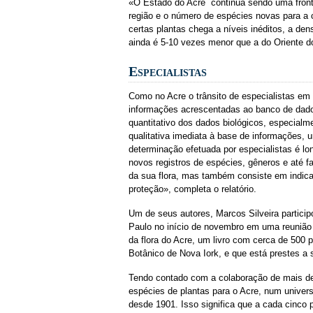
«O Estado do Acre continua sendo uma fronte
região e o número de espécies novas para a c
certas plantas chega a níveis inéditos, a den
ainda é 5-10 vezes menor que a do Oriente do
Especialistas
Como no Acre o trânsito de especialistas em
informações acrescentadas ao banco de da
quantitativo dos dados biológicos, especial
qualitativa imediata à base de informações, 
determinação efetuada por especialistas é l
novos registros de espécies, gêneros e até f
da sua flora, mas também consiste em indic
proteção», completa o relatório.
Um de seus autores, Marcos Silveira partici
Paulo no início de novembro em uma reunião 
da flora do Acre, um livro com cerca de 500 
Botânico de Nova Iork, e que está prestes a 
Tendo contado com a colaboração de mais de 
espécies de plantas para o Acre, num univer
desde 1901. Isso significa que a cada cinco 