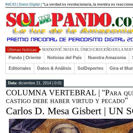
INICIO | Diario Digital |
"La verdad es revolucionaria, la mentira es reacciona
TOÑO ARANÍBAR: RECUERDOS D
Pando | Oriente
Noticias del País
Nuestra Amazonia
Editoriales
Datos & Análisis
SolDeportes
Gira el Mu
Data:
diciembre 21, 2014 | 0:01
COLUMNA VERTEBRAL | "Para que 
castigo debe haber virtud y pecado"
Carlos D. Mesa Gisbert | U