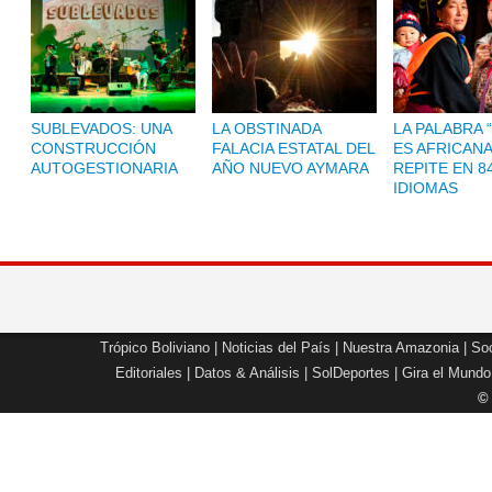
SUBLEVADOS: UNA
LA OBSTINADA
LA PALABRA 
CONSTRUCCIÓN
FALACIA ESTATAL DEL
ES AFRICANA
AUTOGESTIONARIA
AÑO NUEVO AYMARA
REPITE EN 8
IDIOMAS
Trópico Boliviano
|
Noticias del País
|
Nuestra Amazonia
|
Soc
Editoriales
|
Datos & Análisis
|
SolDeportes
|
Gira el Mundo
©