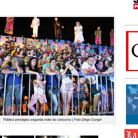
Público prestigiou segunda noite do concurso |
Foto Diego Gurgel