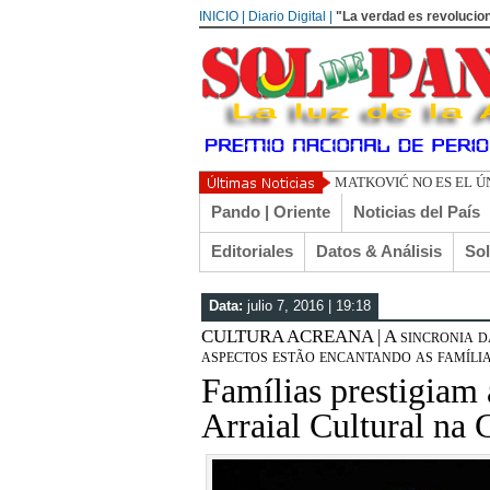
INICIO | Diario Digital |
"La verdad es revolucion
TOÑO AR
Pando | Oriente
Noticias del País
Editoriales
Datos & Análisis
So
Data:
julio 7, 2016 | 19:18
CULTURA ACREANA | A sincronia da d
aspectos estão encantando as família
Famílias prestigiam 
Arraial Cultural na