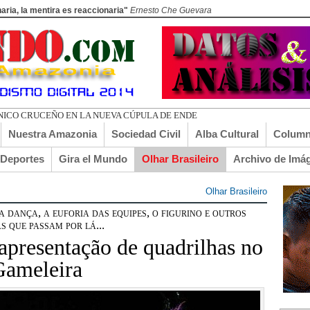
aria, la mentira es reaccionaria"
Ernesto Che Guevara
Nuestra Amazonia
Sociedad Civil
Alba Cultural
Column
lDeportes
Gira el Mundo
Olhar Brasileiro
Archivo de Imá
Olhar Brasileiro
ança, a euforia das equipes, o figurino e outros
s que passam por lá...
apresentação de quadrilhas no
 Gameleira