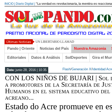
INICIO | Diario Digital |
"La verdad es revolucionaria, la mentira es reacciona
UN LIBERTARIO LLAMADO EL TURI TORRICO
Pando | Oriente
Noticias del País
Nuestra Amazonia
Editoriales
Datos & Análisis
SolDeportes
Gira el Mu
Flash
/
Generación X
/
Identidad Ac
Data:
junio 28, 2016 | 10:35
CON LOS NIÑOS DE BUJARI | Sol d
a promotores de la Secretaría de Jus
Humanos en el sistema educativo del 
acreano...
Estado do Acre promueve en es