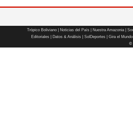
Trópico Boliviano
|
Noticias del País
|
Nuestra Amazonia
|
Soc
Editoriales
|
Datos & Análisis
|
SolDeportes
|
Gira el Mundo
©