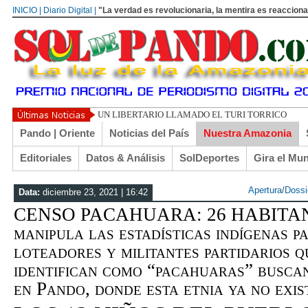
INICIO | Diario Digital |
"La verdad es revolucionaria, la mentira es reacciona
UN LIBERTARIO LLAMADO EL TURI TORRICO
Pando | Oriente
Noticias del País
Nuestra Amazonia
Editoriales
Datos & Análisis
SolDeportes
Gira el Mu
Apertura
/
Dossi
Data:
diciembre 23, 2021 | 16:42
CENSO PACAHUARA: 26 HABITANT
manipula las estadísticas indígenas p
loteadores y militantes partidarios q
identifican como “pacahuaras” busca
en Pando, donde esta etnia ya no exi