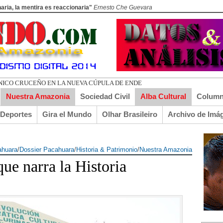
aria, la mentira es reaccionaria"
Ernesto Che Guevara
Nuestra Amazonia
Sociedad Civil
Alba Cultural
Column
lDeportes
Gira el Mundo
Olhar Brasileiro
Archivo de Imá
ahuara
/
Dossier Pacahuara
/
Historia & Patrimonio
/
Nuestra Amazonia
que narra la Historia