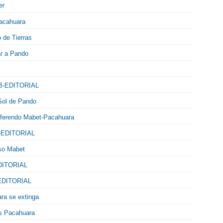
er
Pacahuara
o de Tierras
ar a Pando
SUB-EDITORIAL
ol de Pando
diferendo Mabet-Pacahuara
B-EDITORIAL
so Mabet
EDITORIAL
-EDITORIAL
ara se extinga
os Pacahuara