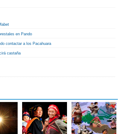
 Mabet
orestales en Pando
udo contactar a los Pacahuara
cirá castaña