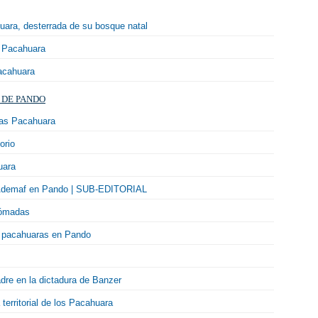
uara, desterrada de su bosque natal
o Pacahuara
Pacahuara
 DE PANDO
das Pacahuara
orio
uara
e Ademaf en Pando | SUB-EDITORIAL
nómadas
n pacahuaras en Pando
dre en la dictadura de Banzer
territorial de los Pacahuara