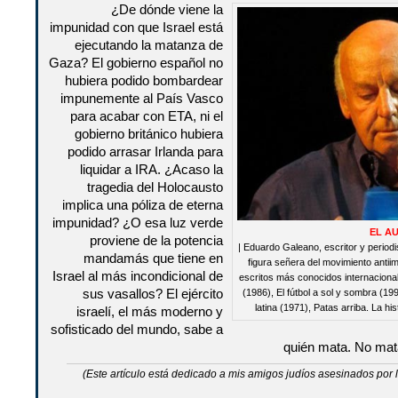
¿De dónde viene la
impunidad con que Israel está
ejecutando la matanza de
Gaza? El gobierno español no
hubiera podido bombardear
impunemente al País Vasco
para acabar con ETA, ni el
gobierno británico hubiera
podido arrasar Irlanda para
liquidar a IRA. ¿Acaso la
tragedia del Holocausto
implica una póliza de eterna
impunidad? ¿O esa luz verde
EL A
proviene de la potencia
| Eduardo Galeano, escritor y periodi
mandamás que tiene en
figura señera del movimiento antiim
Israel al más incondicional de
escritos más conocidos internacional
sus vasallos? El ejército
(1986), El fútbol a sol y sombra (1
latina (1971), Patas arriba. La hi
israelí, el más moderno y
sofisticado del mundo, sabe a
quién mata. No mata
(Este artículo está dedicado a mis amigos judíos asesinados por 