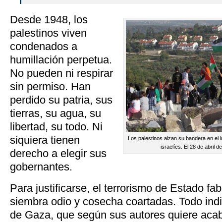
Desde 1948, los
palestinos viven
condenados a
humillación perpetua.
No pueden ni respirar
sin permiso. Han
perdido su patria, sus
tierras, su agua, su
libertad, su todo. Ni
siquiera tienen
Los palestinos alzan su bandera en el 
israelíes. El 28 de abril
derecho a elegir sus
gobernantes.
Para justificarse, el terrorismo de Estado fabr
siembra odio y cosecha coartadas. Todo indi
de Gaza, que según sus autores quiere acaba