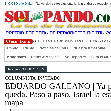
INICIO | Diario Digital |
"La verdad es revolucionaria, la mentira es reacciona
UN LIBERTARIO LLAMAD
Pando | Oriente
Noticias del País
Nuestra Amazonia
Editoriales
Datos & Análisis
SolDeportes
Gira el Mu
Data:
julio 30, 2014 | 17:48
columnista invitado
EDUARDO GALEANO | Ya poc
queda. Paso a paso, Israel la es
mapa