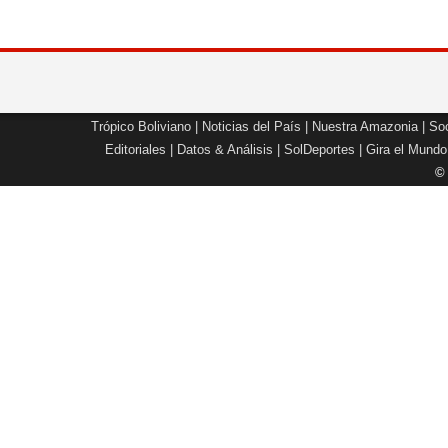
Trópico Boliviano
|
Noticias del País
|
Nuestra Amazonia
|
Soc
Editoriales
|
Datos & Análisis
|
SolDeportes
|
Gira el Mundo
©