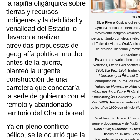
la rapiña oligárquica sobre
tierras y recursos
SOB
indígenas y la debilidad y
Silvia Rivera Cusicanqui es 
venalidad del Estado lo
aymara, nacida en 1949 en La 
movimiento indígena katarista
llevaron a realizar
libertario. Junto con otros inte
atrevidas propuestas de
el Taller de Historia Oral Andi
de oralidad, identidad y mov
geografía política: mucho
principalmen
Es autora de varios libros, e
antes de la guerra,
vencidos, Luchas del campesi
planteó la urgente
1980, (La Paz, 1984, traducid
Libertarios y la Ética del Tr
construcción de una
anarquista en La Paz, en col
carretera que conectaría
Trabajo de Mujeres, explotación
migrantes de La Paz y El Alto
(L
la sede de gobierno con el
Epistemologías Coloniales y Cir
Paz, 2003). Recientemente se h
remoto y abandonado
de los años 1990 con el título
Vi
territorio del Chaco boreal.
Paralelamente, Rivera Cusicanq
género documental y de ficción.
Ya en pleno conflicto
Khunuskiw, recuerdos del por
bélico, se le ocurrió que la
ficción en 16 mm.
Sueño
Recientemente se ha dedicad