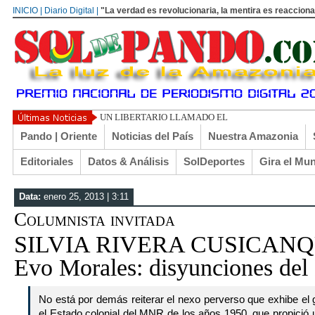
INICIO | Diario Digital |
"La verdad es revolucionaria, la mentira es reacciona
UN LIBERTARIO LLAMADO EL TURI TORRICO
Pando | Oriente
Noticias del País
Nuestra Amazonia
Editoriales
Datos & Análisis
SolDeportes
Gira el Mu
Data:
enero 25, 2013 | 3:11
Columnista invitada
SILVIA RIVERA CUSICANQU
Evo Morales: disyunciones del 
No está por demás reiterar el nexo perverso que exhibe el
el Estado colonial del MNR de los años 1950, que propició