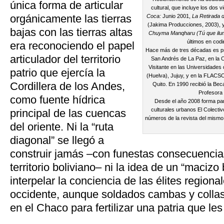
única forma de articular
cultural, que incluye los dos v
orgánicamente las tierras
Coca:
Junio 2001,
La Retirada d
(Jakima Producciones, 2003), y
bajas con las tierras altas
Chuyma Manqharu (Tú que ilum
últimos en cod
era reconociendo el papel
Hace más de tres décadas es pro
articulador del territorio
San Andrés de La Paz, en la C
Visitante en las Universidades
patrio que ejercía la
(Huelva), Jujuy, y en la FLACSO
Cordillera de los Andes,
Quito. En 1990 recibió la B
Profesora
como fuente hídrica
Desde el año 2008 forma pa
culturales urbanos El Colectiv
principal de las cuencas
números de la revista del mismo 
del oriente. Ni la “ruta
diagonal” se llegó a
construir jamás –con funestas consecuencias
territorio boliviano– ni la idea de un “macizo
interpelar la conciencia de las élites regiona
occidente, aunque soldados cambas y collas
en el Chaco para fertilizar una patria que le