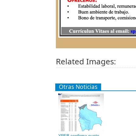
Related Images:
Otras Noticias
YPFB confirma punto