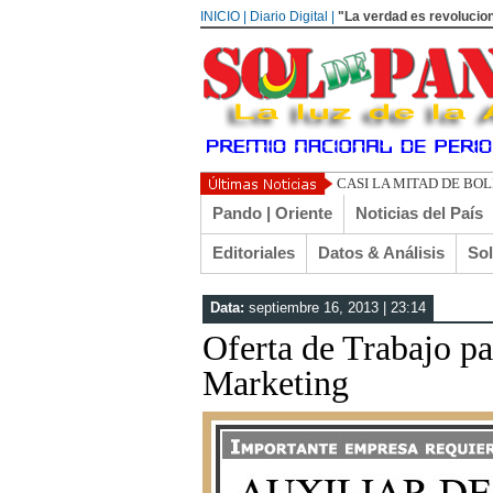
INICIO | Diario Digital |
"La verdad es revolucion
CASI LA MITAD DE BO
Pando | Oriente
Noticias del País
Editoriales
Datos & Análisis
So
Data:
septiembre 16, 2013 | 23:14
Oferta de Trabajo p
Marketing