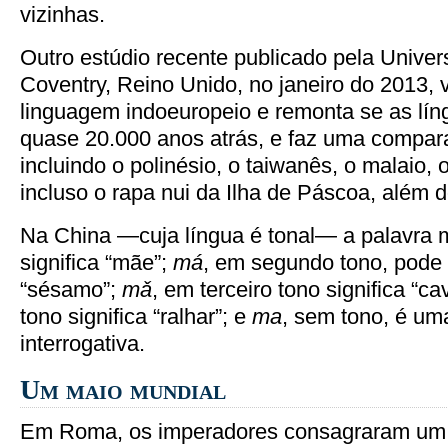
vizinhas.
Outro estúdio recente publicado pela Unive
Coventry, Reino Unido, no janeiro do 2013, v
linguagem indoeuropeio e remonta se as lín
quase 20.000 anos atrás, e faz uma compar
incluindo o polinésio, o taiwanês, o malaio, 
incluso o rapa nui da Ilha de Páscoa, além d
Na China —cuja língua é tonal— a palavra m
significa “mãe”;
má
, em segundo tono, pode s
“sésamo”;
m
ǎ
, em terceiro tono significa “ca
tono significa “ralhar”; e
ma
, sem tono, é uma
interrogativa.
Um maio mundial
Em Roma, os imperadores consagraram um 