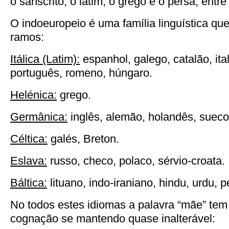
o sânscrito, o latim, o grego e o persa, entre
O indoeuropeio é uma família linguística que
ramos:
Itálica (Latim):
espanhol, galego, catalão, ital
português, romeno, húngaro.
Helénica:
grego.
Germânica:
inglês, alemão, holandês, suec
Céltica:
galés, Breton.
Eslava:
russo, checo, polaco, sérvio-croata.
Báltica:
lituano, indo-iraniano, hindu, urdu, p
No todos estes idiomas a palavra “mãe” te
cognação se mantendo quase inalterável: