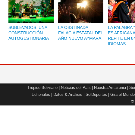
SUBLEVADOS: UNA
LA OBSTINADA
LA PALABRA 
CONSTRUCCIÓN
FALACIA ESTATAL DEL
ES AFRICANA
AUTOGESTIONARIA
AÑO NUEVO AYMARA
REPITE EN 8
IDIOMAS
Trópico Boliviano
|
Noticias del País
|
Nuestra Amazonia
|
Soc
Editoriales
|
Datos & Análisis
|
SolDeportes
|
Gira el Mundo
©