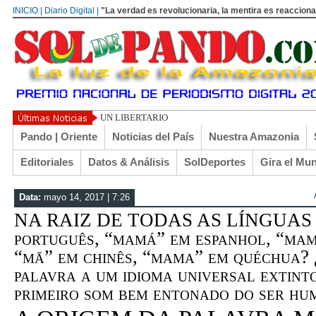
INICIO | Diario Digital |
"La verdad es revolucionaria, la mentira es reacciona
UN LIBERTARIO LLAMADO EL TURI TORRICO
Pando | Oriente
Noticias del País
Nuestra Amazonia
Editoriales
Datos & Análisis
SolDeportes
Gira el Mu
Data:
mayo 14, 2017 | 7:26
NA RAIZ DE TODAS AS LÍNGUAS | 
português, “mamá” em espanhol, “mam
“mā” em chinês, “mama” em quéchua? 
palavra a um idioma universal extint
primeiro som bem entonado do ser hum