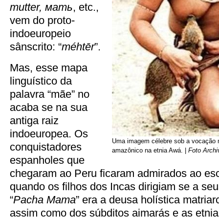
mutter, мать
, etc.,
vem do proto-
indoeuropeio
sânscrito: “
méhtēr
”.
Mas, esse mapa
linguístico da
palavra “mãe” no
acaba se na sua
antiga raiz
indoeuropea. Os
Uma imagem célebre sob a vocação m
conquistadores
amazônico na etnia Awá. |
Foto Archi
espanholes que
chegaram ao Peru ficaram admirados ao escu
quando os filhos dos Incas dirigiam se a seu
“
Pacha Mama
” era a deusa holística matria
assim como dos súbditos aimarás e as etni