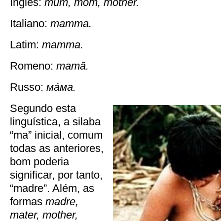
Inglês:
mum, mom, mother.
Italiano:
mamma.
Latim:
mamma.
Romeno:
mamă.
Russo:
мáма.
Segundo esta
linguística, a silaba
“ma” inicial, comum
todas as anteriores,
bom poderia
significar, por tanto,
“madre”. Além, as
formas
madre,
mater, mother,