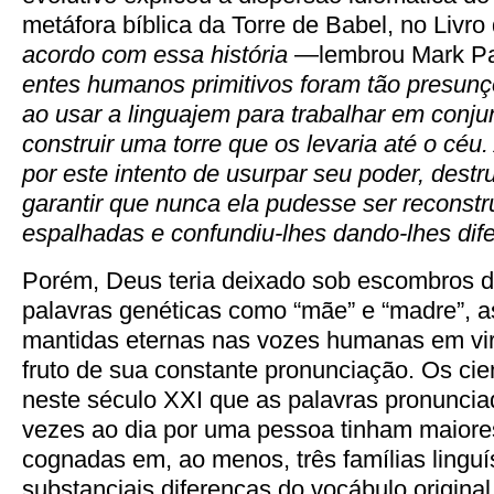
metáfora bíblica da Torre de Babel, no Livro
acordo com essa história
—lembrou Mark Pa
entes
humanos primitivos foram tão presunç
ao usar a linguajem para trabalhar em conju
construir uma torre que os levaria até o céu
por este intento de usurpar seu poder, destru
garantir que nunca ela pudesse ser reconst
espalhadas e confundiu-lhes dando-lhes di
Porém, Deus teria deixado sob escombros d
palavras genéticas como “mãe” e “madre”, 
mantidas eternas nas vozes humanas em vir
fruto de sua constante pronunciação. Os cie
neste século XXI que as palavras pronunci
vezes ao dia por uma pessoa tinham maiores
cognadas em, ao menos, três famílias linguí
substanciais diferenças do vocábulo original,